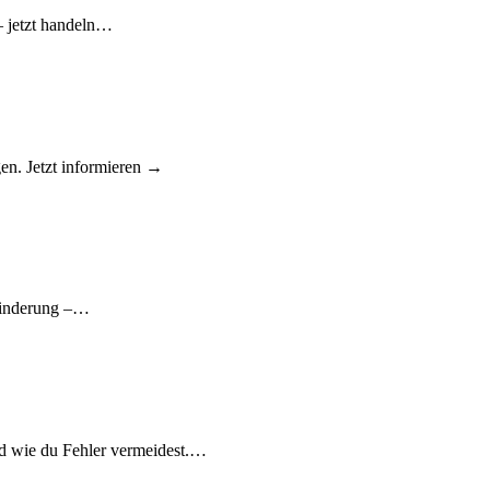
– jetzt handeln…
gen. Jetzt informieren →
tminderung –…
nd wie du Fehler vermeidest.…