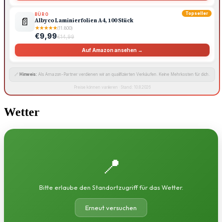
Topseller
BÜRO
📄
Albyco Laminierfolien A4, 100 Stück
★
★
★
★
★
(11.800)
€9,99
€14,99
Auf Amazon ansehen →
🔗
Hinweis:
Als Amazon-Partner verdienen wir an qualifizierten Verkäufen. Keine Mehrkosten für dich.
Preise können variieren · Stand: 10.8.2026
Wetter
📍
Bitte erlaube den Standortzugriff für das Wetter.
Erneut versuchen