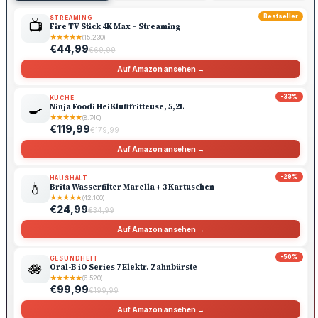
Bestseller
STREAMING
📺
Fire TV Stick 4K Max – Streaming
★
★
★
★
★
(15.230)
€44,99
€69,99
Auf Amazon ansehen →
-33%
KÜCHE
🍳
Ninja Foodi Heißluftfritteuse, 5,2L
★
★
★
★
★
(8.740)
€119,99
€179,99
Auf Amazon ansehen →
-29%
HAUSHALT
💧
Brita Wasserfilter Marella + 3 Kartuschen
★
★
★
★
★
(42.100)
€24,99
€34,99
Auf Amazon ansehen →
-50%
GESUNDHEIT
🪷
Oral-B iO Series 7 Elektr. Zahnbürste
★
★
★
★
★
(6.520)
€99,99
€199,99
Auf Amazon ansehen →