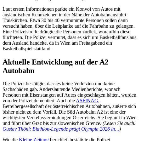
Laut ersten Informationen parkte ein Konvoi von Autos mit
ausländischen Kennzeichen in der Nähe der Autobahnausfahrt
Traiskirchen. Etwa 30 bis 40 vermummte Personen sollen dann
versucht haben, über die Leitplanke auf die Fahrbahn zu gelangen.
Eine Polizeistreife drängte die Personen zurück, woraufhin diese
flüchteten. Die Polizei vermutet, dass es sich um Basketballfans aus
dem Ausland handelte, da in Wien am Freitagabend ein
Basketballspiel stattfand.
Aktuelle Entwicklung auf der A2
Autobahn
Die Polizei bestätigte, dass es keine Verletzten und keine
Sachschäden gab. Anderslautende Medienberichte, wonach
Personen mit Eisenstangen auf Autos eingeschlagen hätten, wurden
von der Polizei dementiert. Auch die
ASFINAG
,
Betreibergesellschaft der österreichischen Autobahnen, äußerte sich
bisher nicht zu dem Vorfall. Die Süd Autobahn A2 ist eine der
wichtigsten Verkehrsverbindungen Österreichs. Sie beginnt in Wien
und führt über Graz bis zur slowenischen Grenze.
(Lesen Sie auch:
Gustav Thöni: Biathlon-Legende prägt Olympia 2026 in…
)
Wie die
Kleine Zeitung
berichtet, bestätigte die Polizei