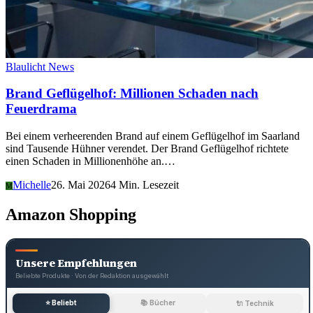
Blaulicht News
Brand Geflügelhof: Millionen Schaden nach
Feuerdrama
Bei einem verheerenden Brand auf einem Geflügelhof im Saarland
sind Tausende Hühner verendet. Der Brand Geflügelhof richtete
einen Schaden in Millionenhöhe an.…
Michelle
26. Mai 2026
4 Min. Lesezeit
M
Amazon Shopping
Unsere Empfehlungen
Beliebte Produkte · Von der Redaktion ausgewählt
⭐ Beliebt
📚 Bücher
🔌 Technik