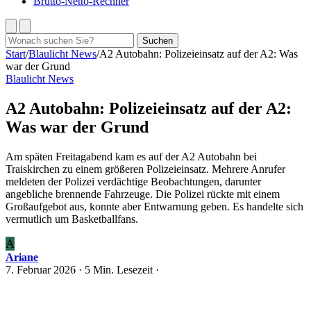
Brutto-Netto-Rechner
Suchen
Suchen
nach:
Start
/
Blaulicht News
/
A2 Autobahn: Polizeieinsatz auf der A2: Was
war der Grund
Blaulicht News
A2 Autobahn: Polizeieinsatz auf der A2:
Was war der Grund
Am späten Freitagabend kam es auf der A2 Autobahn bei
Traiskirchen zu einem größeren Polizeieinsatz. Mehrere Anrufer
meldeten der Polizei verdächtige Beobachtungen, darunter
angebliche brennende Fahrzeuge. Die Polizei rückte mit einem
Großaufgebot aus, konnte aber Entwarnung geben. Es handelte sich
vermutlich um Basketballfans.
A
Ariane
7. Februar 2026
· 5 Min. Lesezeit ·