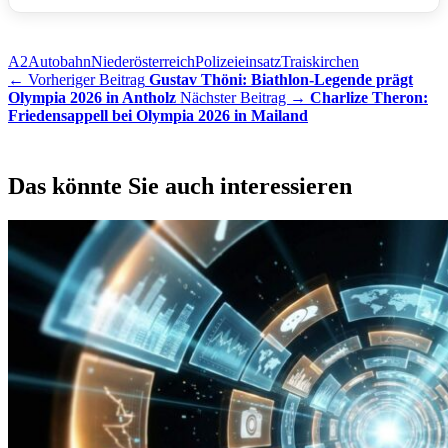
A2
Autobahn
Niederösterreich
Polizeieinsatz
Traiskirchen
← Vorheriger Beitrag
Gustav Thöni: Biathlon-Legende prägt
Olympia 2026 in Antholz
Nächster Beitrag →
Charlize Theron:
Friedensappell bei Olympia 2026 in Mailand
Das könnte Sie auch interessieren