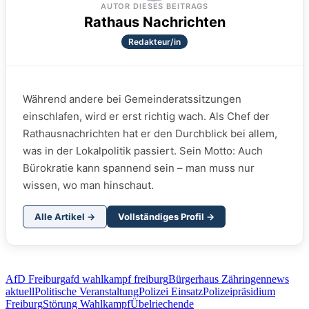
AUTOR DIESES BEITRAGS
Rathaus Nachrichten
Redakteur/in
Während andere bei Gemeinderatssitzungen
einschlafen, wird er erst richtig wach. Als Chef der
Rathausnachrichten hat er den Durchblick bei allem,
was in der Lokalpolitik passiert. Sein Motto: Auch
Bürokratie kann spannend sein – man muss nur
wissen, wo man hinschaut.
Alle Artikel →
Vollständiges Profil →
AfD Freiburg
afd wahlkampf freiburg
Bürgerhaus Zähringen
news
aktuell
Politische Veranstaltung
Polizei Einsatz
Polizeipräsidium
Freiburg
Störung Wahlkampf
Übelriechende