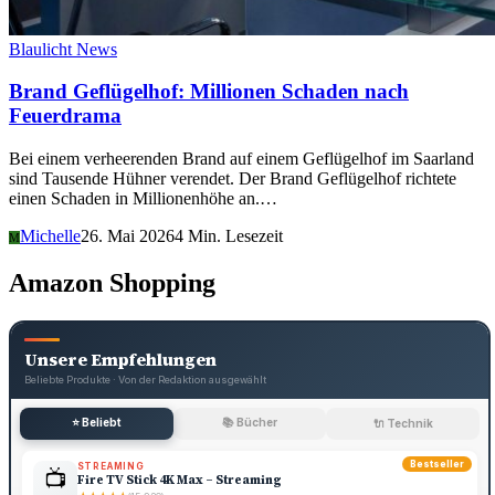
Blaulicht News
Brand Geflügelhof: Millionen Schaden nach
Feuerdrama
Bei einem verheerenden Brand auf einem Geflügelhof im Saarland
sind Tausende Hühner verendet. Der Brand Geflügelhof richtete
einen Schaden in Millionenhöhe an.…
Michelle
26. Mai 2026
4 Min. Lesezeit
M
Amazon Shopping
Unsere Empfehlungen
Beliebte Produkte · Von der Redaktion ausgewählt
⭐ Beliebt
📚 Bücher
🔌 Technik
Bestseller
STREAMING
📺
Fire TV Stick 4K Max – Streaming