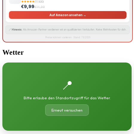
★
★
★
★
★
(11.800)
€9,99
€14,99
Auf Amazon ansehen →
🔗
Hinweis:
Als Amazon-Partner verdienen wir an qualifizierten Verkäufen. Keine Mehrkosten für dich.
Preise können variieren · Stand: 7.8.2026
Wetter
📍
Bitte erlaube den Standortzugriff für das Wetter.
Erneut versuchen