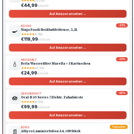
★
★
★
★
★
(15.230)
€44,99
€69,99
Auf Amazon ansehen →
-33%
KÜCHE
🍳
Ninja Foodi Heißluftfritteuse, 5,2L
★
★
★
★
★
(8.740)
€119,99
€179,99
Auf Amazon ansehen →
-29%
HAUSHALT
💧
Brita Wasserfilter Marella + 3 Kartuschen
★
★
★
★
★
(42.100)
€24,99
€34,99
Auf Amazon ansehen →
-50%
GESUNDHEIT
🪷
Oral-B iO Series 7 Elektr. Zahnbürste
★
★
★
★
★
(6.520)
€99,99
€199,99
Auf Amazon ansehen →
Topseller
BÜRO
📄
Albyco Laminierfolien A4, 100 Stück