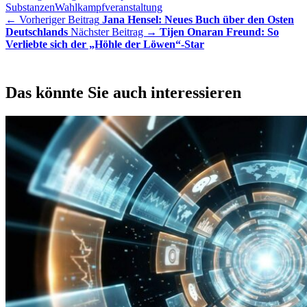
Substanzen
Wahlkampfveranstaltung
← Vorheriger Beitrag
Jana Hensel: Neues Buch über den Osten
Deutschlands
Nächster Beitrag →
Tijen Onaran Freund: So
Verliebte sich der „Höhle der Löwen“-Star
Das könnte Sie auch interessieren