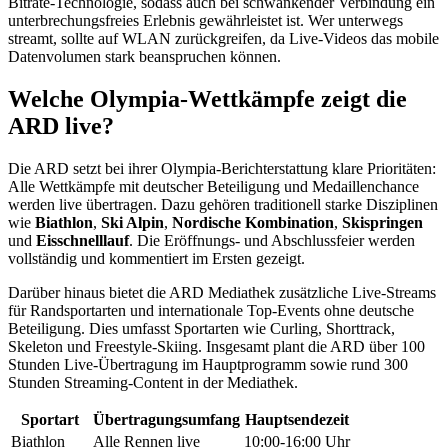
Bitrate-Technologie, sodass auch bei schwankender Verbindung ein
unterbrechungsfreies Erlebnis gewährleistet ist. Wer unterwegs
streamt, sollte auf WLAN zurückgreifen, da Live-Videos das mobile
Datenvolumen stark beanspruchen können.
Welche Olympia-Wettkämpfe zeigt die
ARD live?
Die ARD setzt bei ihrer Olympia-Berichterstattung klare Prioritäten:
Alle Wettkämpfe mit deutscher Beteiligung und Medaillenchance
werden live übertragen. Dazu gehören traditionell starke Disziplinen
wie
Biathlon
,
Ski Alpin
,
Nordische Kombination
,
Skispringen
und
Eisschnelllauf
. Die Eröffnungs- und Abschlussfeier werden
vollständig und kommentiert im Ersten gezeigt.
Darüber hinaus bietet die ARD Mediathek zusätzliche Live-Streams
für Randsportarten und internationale Top-Events ohne deutsche
Beteiligung. Dies umfasst Sportarten wie Curling, Shorttrack,
Skeleton und Freestyle-Skiing. Insgesamt plant die ARD über 100
Stunden Live-Übertragung im Hauptprogramm sowie rund 300
Stunden Streaming-Content in der Mediathek.
Sportart
Übertragungsumfang
Hauptsendezeit
Biathlon
Alle Rennen live
10:00-16:00 Uhr