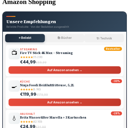
Amazon Shopping
Unsere Empfehlungen
Beliebte Produkte · Von der Redaktion ausgewählt
⭐ Beliebt
📚 Bücher
🔌 Technik
Bestseller
STREAMING
📺
Fire TV Stick 4K Max – Streaming
★
★
★
★
★
(15.230)
€44,99
€69,99
Auf Amazon ansehen →
-33%
KÜCHE
🍳
Ninja Foodi Heißluftfritteuse, 5,2L
★
★
★
★
★
(8.740)
€119,99
€179,99
Auf Amazon ansehen →
-29%
HAUSHALT
💧
Brita Wasserfilter Marella + 3 Kartuschen
★
★
★
★
★
(42.100)
€24,99
€34,99