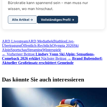
Bürokratie kann spannend sein – man muss nur
wissen, wo man hinschaut.
Alle Artikel →
Vollständiges Profil →
ARD Livestream
ARD Mediathek
Biathlon
Live-
Übertragung
Öffentlich-Rechtlich
Olympia 2026
Ski
Alpin
Sportschau
Streaming
Winterspiele
← Vorheriger Beitrag
Lindsey Vonn Ski Alpin: Sensations-
Comeback 2026 erklärt
Nächster Beitrag →
Brand Bubendorf:
Aktueller Großeinsatz erschüttert Gemeinde
Das könnte Sie auch interessieren