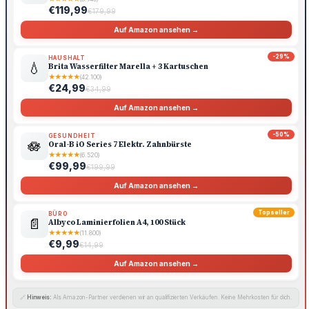
€119,99
€179,99
Auf Amazon ansehen →
-29%
HAUSHALT
💧
Brita Wasserfilter Marella + 3 Kartuschen
★
★
★
★
★
(42.100)
€24,99
€34,99
Auf Amazon ansehen →
-50%
GESUNDHEIT
🪷
Oral-B iO Series 7 Elektr. Zahnbürste
★
★
★
★
★
(6.520)
€99,99
€199,99
Auf Amazon ansehen →
Topseller
BÜRO
📄
Albyco Laminierfolien A4, 100 Stück
★
★
★
★
★
(11.800)
€9,99
€14,99
Auf Amazon ansehen →
🔗
Hinweis:
Als Amazon-Partner verdienen wir an qualifizierten Verkäufen. Keine Mehrkosten für dich.