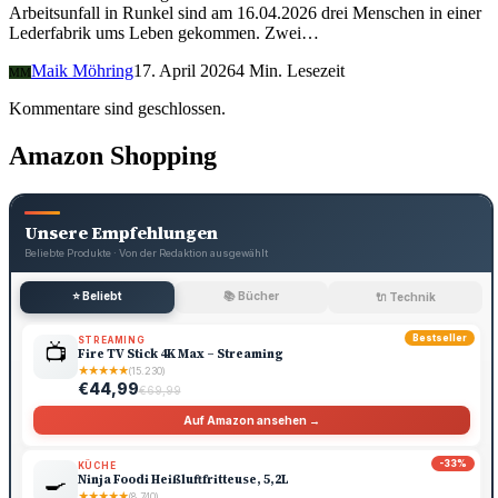
Arbeitsunfall in Runkel sind am 16.04.2026 drei Menschen in einer
Lederfabrik ums Leben gekommen. Zwei…
Maik Möhring
17. April 2026
4 Min. Lesezeit
MM
Kommentare sind geschlossen.
Amazon Shopping
Unsere Empfehlungen
Beliebte Produkte · Von der Redaktion ausgewählt
⭐ Beliebt
📚 Bücher
🔌 Technik
Bestseller
STREAMING
📺
Fire TV Stick 4K Max – Streaming
★
★
★
★
★
(15.230)
€44,99
€69,99
Auf Amazon ansehen →
-33%
KÜCHE
🍳
Ninja Foodi Heißluftfritteuse, 5,2L
★
★
★
★
★
(8.740)