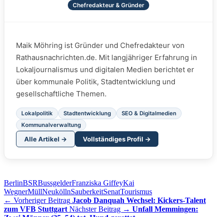
Chefredakteur & Gründer
Maik Möhring ist Gründer und Chefredakteur von
Rathausnachrichten.de. Mit langjähriger Erfahrung in
Lokaljournalismus und digitalen Medien berichtet er
über kommunale Politik, Stadtentwicklung und
gesellschaftliche Themen.
Lokalpolitik
Stadtentwicklung
SEO & Digitalmedien
Kommunalverwaltung
Alle Artikel →
Vollständiges Profil →
Berlin
BSR
Bussgelder
Franziska Giffey
Kai
Wegner
Müll
Neukölln
Sauberkeit
Senat
Tourismus
← Vorheriger Beitrag
Jacob Danquah Wechsel: Kickers-Talent
zum VFB Stuttgart
Nächster Beitrag →
Unfall Memmingen: