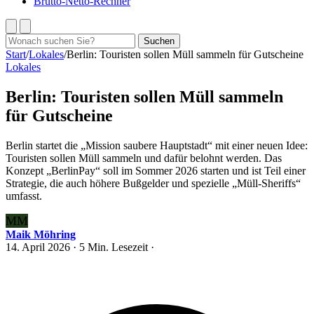
Brutto-Netto-Rechner
Suchen
Suchen
nach:
Start
/
Lokales
/
Berlin: Touristen sollen Müll sammeln für Gutscheine
Lokales
Berlin: Touristen sollen Müll sammeln
für Gutscheine
Berlin startet die „Mission saubere Hauptstadt“ mit einer neuen Idee:
Touristen sollen Müll sammeln und dafür belohnt werden. Das
Konzept „BerlinPay“ soll im Sommer 2026 starten und ist Teil einer
Strategie, die auch höhere Bußgelder und spezielle „Müll-Sheriffs“
umfasst.
MM
Maik Möhring
14. April 2026
· 5 Min. Lesezeit ·