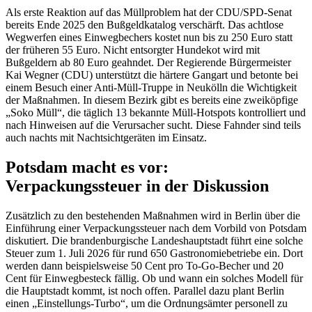
Als erste Reaktion auf das Müllproblem hat der CDU/SPD-Senat
bereits Ende 2025 den Bußgeldkatalog verschärft. Das achtlose
Wegwerfen eines Einwegbechers kostet nun bis zu 250 Euro statt
der früheren 55 Euro. Nicht entsorgter Hundekot wird mit
Bußgeldern ab 80 Euro geahndet. Der Regierende Bürgermeister
Kai Wegner (CDU) unterstützt die härtere Gangart und betonte bei
einem Besuch einer Anti-Müll-Truppe in Neukölln die Wichtigkeit
der Maßnahmen. In diesem Bezirk gibt es bereits eine zweiköpfige
„Soko Müll“, die täglich 13 bekannte Müll-Hotspots kontrolliert und
nach Hinweisen auf die Verursacher sucht. Diese Fahnder sind teils
auch nachts mit Nachtsichtgeräten im Einsatz.
Potsdam macht es vor:
Verpackungssteuer in der Diskussion
Zusätzlich zu den bestehenden Maßnahmen wird in Berlin über die
Einführung einer Verpackungssteuer nach dem Vorbild von Potsdam
diskutiert. Die brandenburgische Landeshauptstadt führt eine solche
Steuer zum 1. Juli 2026 für rund 650 Gastronomiebetriebe ein. Dort
werden dann beispielsweise 50 Cent pro To-Go-Becher und 20
Cent für Einwegbesteck fällig. Ob und wann ein solches Modell für
die Hauptstadt kommt, ist noch offen. Parallel dazu plant Berlin
einen „Einstellungs-Turbo“, um die Ordnungsämter personell zu