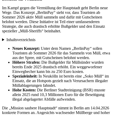
Im Kampf gegen die Vermüllung der Hauptstadt geht Berlin neue
Wege. Das Konzept „BerlinPay“ sieht vor, dass Touristen ab
Sommer 2026 aktiv Müll sammeln und dafür mit Gutscheinen
belohnt werden. Diese Initiative ist Teil einer umfassenderen
Strategie, die auch drastisch erhöhte Bußgelder und den Einsatz
spezieller „Müll-Sheriffs“ beinhaltet.
Inhaltsverzeichnis
Neues Konzept:
Unter dem Namen „BerlinPay“ sollen
Touristen ab Sommer 2026 für das Sammeln von Müll, etwa
aus der Spree, mit Gutscheinen belohnt werden.
Höhere Strafen:
Die Bußgelder für Müllsünder wurden
bereits Ende 2025 drastisch erhöht. Ein weggeworfener
Einwegbecher kann bis zu 250 Euro kosten.
Spezialeinheit:
In Neukölln ist bereits eine „Soko Müll“ im
Einsatz, die an Hotspots gezielt nach Verursachern illegaler
Müllablagerungen fahndet.
Hohe Kosten:
Die Berliner Stadtreinigung (BSR) musste
allein 2025 rund 10,3 Millionen Euro für die Beseitigung
illegal abgelagerter Abfälle aufwenden.
Die „Mission saubere Hauptstadt“ nimmt in Berlin am 14.04.2026
konkrete Formen an. Angesichts wachsender Müllberge und hoher