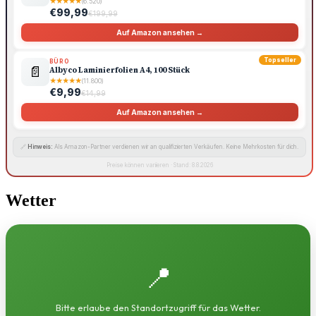
★
★
★
★
★
(6.520)
€99,99
€199,99
Auf Amazon ansehen →
Topseller
BÜRO
📄
Albyco Laminierfolien A4, 100 Stück
★
★
★
★
★
(11.800)
€9,99
€14,99
Auf Amazon ansehen →
🔗
Hinweis:
Als Amazon-Partner verdienen wir an qualifizierten Verkäufen. Keine Mehrkosten für dich.
Preise können variieren · Stand: 8.8.2026
Wetter
📍
Bitte erlaube den Standortzugriff für das Wetter.