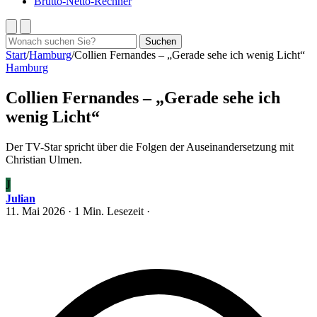
Brutto-Netto-Rechner
Suchen
Suchen
nach:
Start
/
Hamburg
/
Collien Fernandes – „Gerade sehe ich wenig Licht“
Hamburg
Collien Fernandes – „Gerade sehe ich
wenig Licht“
Der TV-Star spricht über die Folgen der Auseinandersetzung mit
Christian Ulmen.
J
Julian
11. Mai 2026
· 1 Min. Lesezeit ·