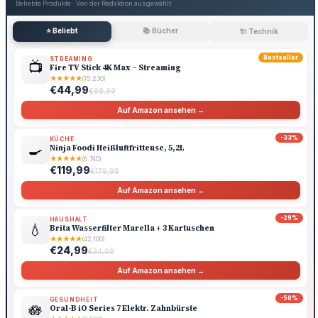
Beliebte Produkte · Von der Redaktion ausgewählt
⭐ Beliebt
📚 Bücher
🔌 Technik
Bestseller
STREAMING
📺
Fire TV Stick 4K Max – Streaming
★
★
★
★
★
(15.230)
€44,99
€69,99
Auf Amazon ansehen →
-33%
KÜCHE
🍳
Ninja Foodi Heißluftfritteuse, 5,2L
★
★
★
★
★
(8.740)
€119,99
€179,99
Auf Amazon ansehen →
-29%
HAUSHALT
💧
Brita Wasserfilter Marella + 3 Kartuschen
★
★
★
★
★
(42.100)
€24,99
€34,99
Auf Amazon ansehen →
-50%
GESUNDHEIT
🪷
Oral-B iO Series 7 Elektr. Zahnbürste