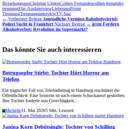
Beziehungsaus
Christian Ulmen
Collien Fernandes
collien fernandes
trennung
Ehe-Aus
Interview
Liebesaus
Promi
Trennung
Trennungsinterview
TV-Star
← Vorheriger Beitrag
Jugendliche Vermisst Bahnhofsviertel:
Polizei Sucht in Frankfurt
Nächster Beitrag →
ärzte Fordern
Alkoholverbot: Revolution im Supermarkt?
Das könnte Sie auch interessieren
Hamburg
Betrugsopfer Stirbt: Tochter Hört Horror am
Telefon
Ein tragischer Fall von Telefonbetrug in Hamburg erschüttert die
Öffentlichkeit: Eine Seniorin ist nach einem Schockanruf gestorben.
Ihre Tochter forderte nun Gerechtigkeit,…
Michelle
31. Mai 2026
5 Min. Lesezeit
M
Hamburg
Janina Korn Debütsingle: Tochter von Schilling