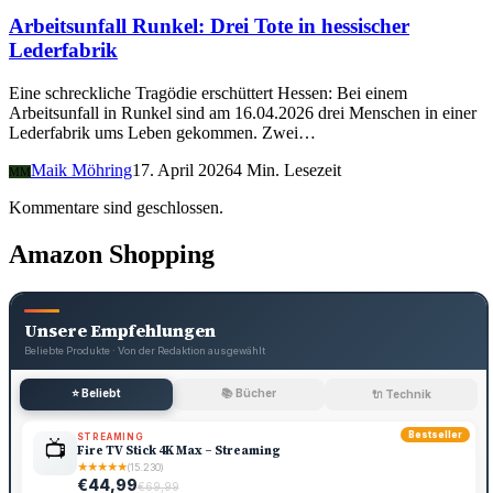
Arbeitsunfall Runkel: Drei Tote in hessischer
Lederfabrik
Eine schreckliche Tragödie erschüttert Hessen: Bei einem
Arbeitsunfall in Runkel sind am 16.04.2026 drei Menschen in einer
Lederfabrik ums Leben gekommen. Zwei…
Maik Möhring
17. April 2026
4 Min. Lesezeit
MM
Kommentare sind geschlossen.
Amazon Shopping
Unsere Empfehlungen
Beliebte Produkte · Von der Redaktion ausgewählt
⭐ Beliebt
📚 Bücher
🔌 Technik
Bestseller
STREAMING
📺
Fire TV Stick 4K Max – Streaming
★
★
★
★
★
(15.230)
€44,99
€69,99