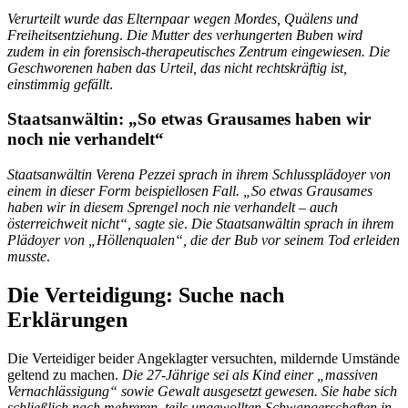
Verurteilt wurde das Elternpaar wegen Mordes, Quälens und
Freiheitsentziehung
.
Die Mutter des verhungerten Buben wird
zudem in ein forensisch-therapeutisches Zentrum eingewiesen. Die
Geschworenen haben das Urteil, das nicht rechtskräftig ist,
einstimmig gefällt
.
Staatsanwältin: „So etwas Grausames haben wir
noch nie verhandelt“
Staatsanwältin Verena Pezzei sprach in ihrem Schlussplädoyer von
einem in dieser Form beispiellosen Fall. „So etwas Grausames
haben wir in diesem Sprengel noch nie verhandelt – auch
österreichweit nicht“, sagte sie
.
Die Staatsanwältin sprach in ihrem
Plädoyer von „Höllenqualen“, die der Bub vor seinem Tod erleiden
musste
.
Die Verteidigung: Suche nach
Erklärungen
Die Verteidiger beider Angeklagter versuchten, mildernde Umstände
geltend zu machen.
Die 27-Jährige sei als Kind einer „massiven
Vernachlässigung“ sowie Gewalt ausgesetzt gewesen. Sie habe sich
schließlich nach mehreren, teils ungewollten Schwangerschaften in