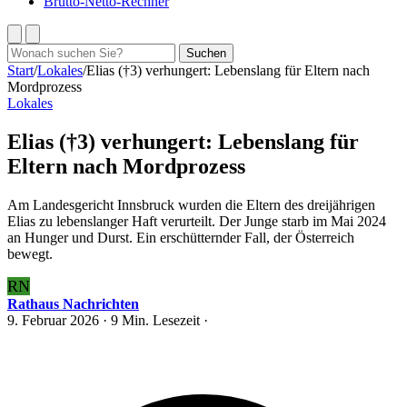
Brutto-Netto-Rechner
Suchen
Suchen
nach:
Start
/
Lokales
/
Elias (†3) verhungert: Lebenslang für Eltern nach
Mordprozess
Lokales
Elias (†3) verhungert: Lebenslang für
Eltern nach Mordprozess
Am Landesgericht Innsbruck wurden die Eltern des dreijährigen
Elias zu lebenslanger Haft verurteilt. Der Junge starb im Mai 2024
an Hunger und Durst. Ein erschütternder Fall, der Österreich
bewegt.
RN
Rathaus Nachrichten
9. Februar 2026
· 9 Min. Lesezeit ·