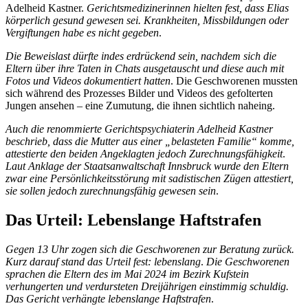
Adelheid Kastner.
Gerichtsmedizinerinnen hielten fest, dass Elias
körperlich gesund gewesen sei. Krankheiten, Missbildungen oder
Vergiftungen habe es nicht gegeben
.
Die Beweislast dürfte indes erdrückend sein, nachdem sich die
Eltern über ihre Taten in Chats ausgetauscht und diese auch mit
Fotos und Videos dokumentiert hatten
. Die Geschworenen mussten
sich während des Prozesses Bilder und Videos des gefolterten
Jungen ansehen – eine Zumutung, die ihnen sichtlich naheing.
Auch die renommierte Gerichtspsychiaterin Adelheid Kastner
beschrieb, dass die Mutter aus einer „belasteten Familie“ komme,
attestierte den beiden Angeklagten jedoch Zurechnungsfähigkeit
.
Laut Anklage der Staatsanwaltschaft Innsbruck wurde den Eltern
zwar eine Persönlichkeitsstörung mit sadistischen Zügen attestiert,
sie sollen jedoch zurechnungsfähig gewesen sein
.
Das Urteil: Lebenslange Haftstrafen
Gegen 13 Uhr zogen sich die Geschworenen zur Beratung zurück.
Kurz darauf stand das Urteil fest: lebenslang
.
Die Geschworenen
sprachen die Eltern des im Mai 2024 im Bezirk Kufstein
verhungerten und verdursteten Dreijährigen einstimmig schuldig.
Das Gericht verhängte lebenslange Haftstrafen
.