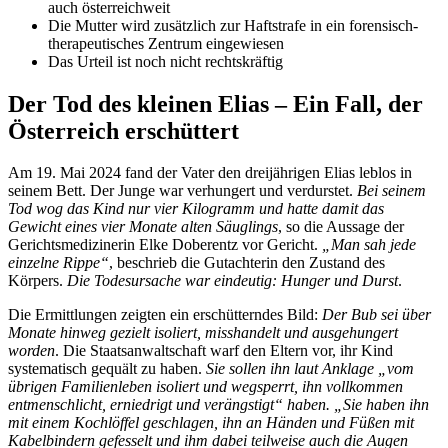
auch österreichweit
Die Mutter wird zusätzlich zur Haftstrafe in ein forensisch-
therapeutisches Zentrum eingewiesen
Das Urteil ist noch nicht rechtskräftig
Der Tod des kleinen Elias – Ein Fall, der
Österreich erschüttert
Am 19. Mai 2024 fand der Vater den dreijährigen Elias leblos in
seinem Bett. Der Junge war verhungert und verdurstet.
Bei seinem
Tod wog das Kind nur vier Kilogramm und hatte damit das
Gewicht eines vier Monate alten Säuglings
, so die Aussage der
Gerichtsmedizinerin Elke Doberentz vor Gericht.
„Man sah jede
einzelne Rippe“
, beschrieb die Gutachterin den Zustand des
Körpers.
Die Todesursache war eindeutig: Hunger und Durst
.
Die Ermittlungen zeigten ein erschütterndes Bild:
Der Bub sei über
Monate hinweg gezielt isoliert, misshandelt und ausgehungert
worden
. Die Staatsanwaltschaft warf den Eltern vor, ihr Kind
systematisch gequält zu haben.
Sie sollen ihn laut Anklage „vom
übrigen Familienleben isoliert und wegsperrt, ihn vollkommen
entmenschlicht, erniedrigt und verängstigt“ haben. „Sie haben ihn
mit einem Kochlöffel geschlagen, ihn an Händen und Füßen mit
Kabelbindern gefesselt und ihm dabei teilweise auch die Augen