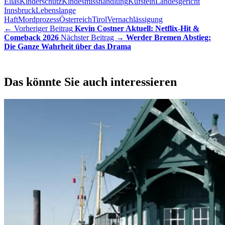
Elias
Kinderschutz
Kindesmisshandlung
Kufstein
Landesgericht
Innsbruck
Lebenslange
Haft
Mordprozess
Österreich
Tirol
Vernachlässigung
← Vorheriger Beitrag
Kevin Costner Aktuell: Netflix-Hit &
Comeback 2026
Nächster Beitrag →
Werder Bremen Abstieg:
Die Ganze Wahrheit über das Drama
Das könnte Sie auch interessieren