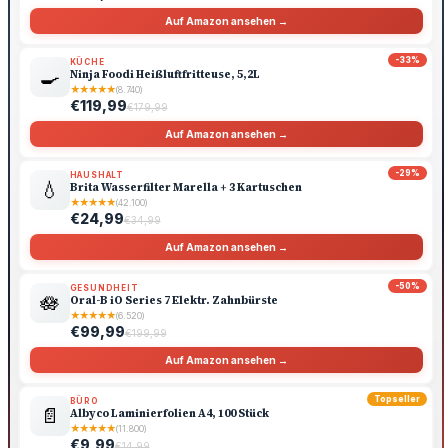
Auf Amazon ansehen →
-33%
KÜCHE
🍳
Ninja Foodi Heißluftfritteuse, 5,2L
★
★
★
★
★
(8.740)
€119,99
€179,99
Auf Amazon ansehen →
-29%
HAUSHALT
💧
Brita Wasserfilter Marella + 3 Kartuschen
★
★
★
★
★
(42.100)
€24,99
€34,99
Auf Amazon ansehen →
-50%
GESUNDHEIT
🪷
Oral-B iO Series 7 Elektr. Zahnbürste
★
★
★
★
★
(6.520)
€99,99
€199,99
Auf Amazon ansehen →
Topseller
BÜRO
📄
Albyco Laminierfolien A4, 100 Stück
★
★
★
★
★
(11.800)
€9,99
€14,99