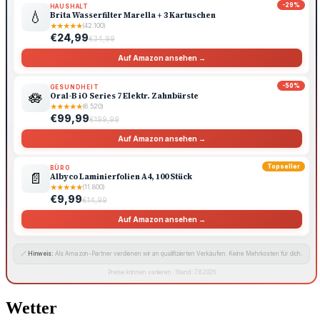
-29%
HAUSHALT
💧
Brita Wasserfilter Marella + 3 Kartuschen
★
★
★
★
★
(42.100)
€24,99
€34,99
Auf Amazon ansehen →
-50%
GESUNDHEIT
🪷
Oral-B iO Series 7 Elektr. Zahnbürste
★
★
★
★
★
(6.520)
€99,99
€199,99
Auf Amazon ansehen →
Topseller
BÜRO
📄
Albyco Laminierfolien A4, 100 Stück
★
★
★
★
★
(11.800)
€9,99
€14,99
Auf Amazon ansehen →
🔗
Hinweis:
Als Amazon-Partner verdienen wir an qualifizierten Verkäufen. Keine Mehrkosten für dich.
Preise können variieren · Stand: 7.8.2026
Wetter