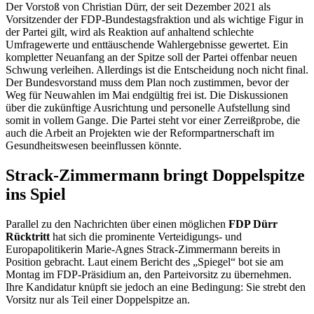
Der Vorstoß von Christian Dürr, der seit Dezember 2021 als
Vorsitzender der FDP-Bundestagsfraktion und als wichtige Figur in
der Partei gilt, wird als Reaktion auf anhaltend schlechte
Umfragewerte und enttäuschende Wahlergebnisse gewertet. Ein
kompletter Neuanfang an der Spitze soll der Partei offenbar neuen
Schwung verleihen. Allerdings ist die Entscheidung noch nicht final.
Der Bundesvorstand muss dem Plan noch zustimmen, bevor der
Weg für Neuwahlen im Mai endgültig frei ist. Die Diskussionen
über die zukünftige Ausrichtung und personelle Aufstellung sind
somit in vollem Gange. Die Partei steht vor einer Zerreißprobe, die
auch die Arbeit an Projekten wie der Reformpartnerschaft im
Gesundheitswesen beeinflussen könnte.
Strack-Zimmermann bringt Doppelspitze
ins Spiel
Parallel zu den Nachrichten über einen möglichen
FDP Dürr
Rücktritt
hat sich die prominente Verteidigungs- und
Europapolitikerin Marie-Agnes Strack-Zimmermann bereits in
Position gebracht. Laut einem Bericht des „Spiegel“ bot sie am
Montag im FDP-Präsidium an, den Parteivorsitz zu übernehmen.
Ihre Kandidatur knüpft sie jedoch an eine Bedingung: Sie strebt den
Vorsitz nur als Teil einer Doppelspitze an.