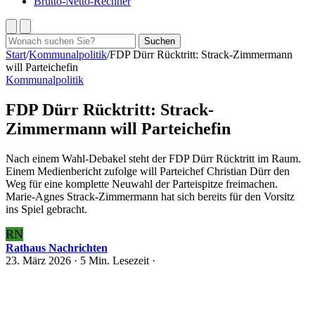
Brutto-Netto-Rechner
Suchen
Suchen
nach:
Start
/
Kommunalpolitik
/
FDP Dürr Rücktritt: Strack-Zimmermann
will Parteichefin
Kommunalpolitik
FDP Dürr Rücktritt: Strack-
Zimmermann will Parteichefin
Nach einem Wahl-Debakel steht der FDP Dürr Rücktritt im Raum.
Einem Medienbericht zufolge will Parteichef Christian Dürr den
Weg für eine komplette Neuwahl der Parteispitze freimachen.
Marie-Agnes Strack-Zimmermann hat sich bereits für den Vorsitz
ins Spiel gebracht.
RN
Rathaus Nachrichten
23. März 2026
· 5 Min. Lesezeit ·