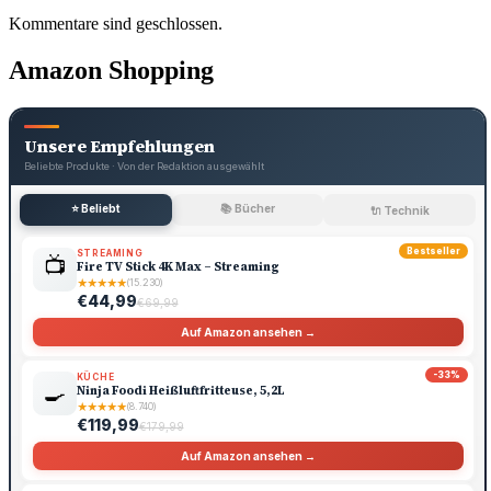
Kommentare sind geschlossen.
Amazon Shopping
Unsere Empfehlungen
Beliebte Produkte · Von der Redaktion ausgewählt
⭐ Beliebt
📚 Bücher
🔌 Technik
Bestseller
STREAMING
📺
Fire TV Stick 4K Max – Streaming
★
★
★
★
★
(15.230)
€44,99
€69,99
Auf Amazon ansehen →
-33%
KÜCHE
🍳
Ninja Foodi Heißluftfritteuse, 5,2L
★
★
★
★
★
(8.740)
€119,99
€179,99
Auf Amazon ansehen →