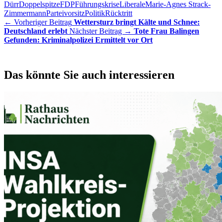
Dürr
Doppelspitze
FDP
Führungskrise
Liberale
Marie-Agnes Strack-
Zimmermann
Parteivorsitz
Politik
Rücktritt
← Vorheriger Beitrag
Wettersturz bringt Kälte und Schnee:
Deutschland erlebt
Nächster Beitrag →
Tote Frau Balingen
Gefunden: Kriminalpolizei Ermittelt vor Ort
Das könnte Sie auch interessieren