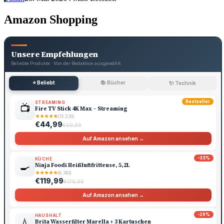
Amazon Shopping
Unsere Empfehlungen
Beliebte Produkte · Von der Redaktion ausgewählt
⭐ Beliebt
📚 Bücher
🔌 Technik
Bestseller
STREAMING
📺
Fire TV Stick 4K Max – Streaming
★
★
★
★
★
(15.230)
€44,99
€69,99
Auf Amazon ansehen →
-33%
KÜCHE
🍳
Ninja Foodi Heißluftfritteuse, 5,2L
★
★
★
★
★
(8.740)
€119,99
€179,99
Auf Amazon ansehen →
-29%
HAUSHALT
💧
Brita Wasserfilter Marella + 3 Kartuschen