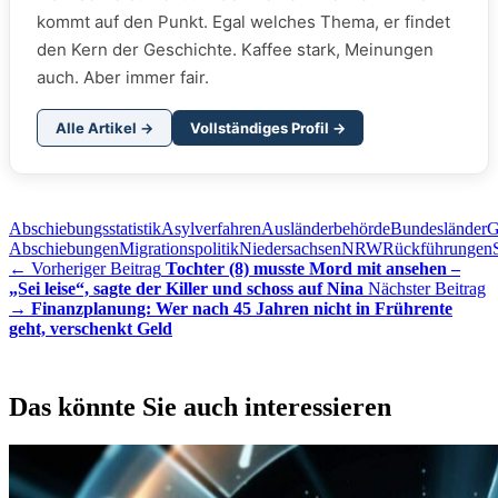
kommt auf den Punkt. Egal welches Thema, er findet
den Kern der Geschichte. Kaffee stark, Meinungen
auch. Aber immer fair.
Alle Artikel →
Vollständiges Profil →
Abschiebungsstatistik
Asylverfahren
Ausländerbehörde
Bundesländer
G
Abschiebungen
Migrationspolitik
Niedersachsen
NRW
Rückführungen
← Vorheriger Beitrag
Tochter (8) musste Mord mit ansehen –
„Sei leise“, sagte der Killer und schoss auf Nina
Nächster Beitrag
→
Finanzplanung: Wer nach 45 Jahren nicht in Frührente
geht, verschenkt Geld
Das könnte Sie auch interessieren