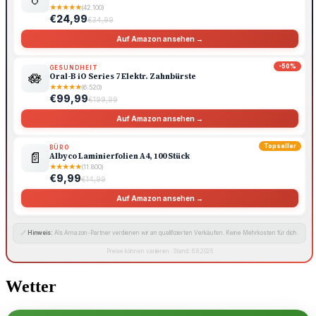
★
★
★
★
★
(42.100)
€24,99
€34,99
Auf Amazon ansehen →
-50%
GESUNDHEIT
🪷
Oral-B iO Series 7 Elektr. Zahnbürste
★
★
★
★
★
(6.520)
€99,99
€199,99
Auf Amazon ansehen →
Topseller
BÜRO
📄
Albyco Laminierfolien A4, 100 Stück
★
★
★
★
★
(11.800)
€9,99
€14,99
Auf Amazon ansehen →
🔗
Hinweis:
Als Amazon-Partner verdienen wir an qualifizierten Verkäufen. Keine Mehrkosten für dich.
Preise können variieren · Stand: 6.8.2026
Wetter