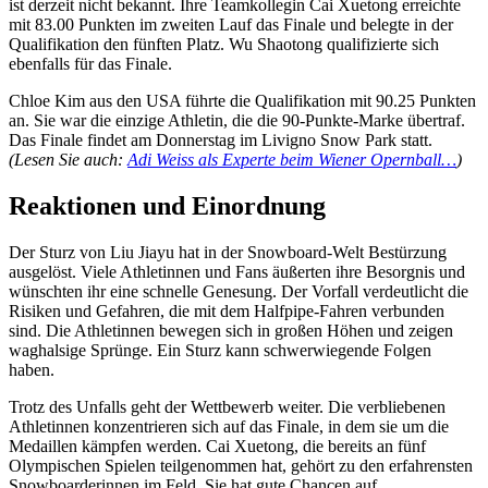
ist derzeit nicht bekannt. Ihre Teamkollegin Cai Xuetong erreichte
mit 83.00 Punkten im zweiten Lauf das Finale und belegte in der
Qualifikation den fünften Platz. Wu Shaotong qualifizierte sich
ebenfalls für das Finale.
Chloe Kim aus den USA führte die Qualifikation mit 90.25 Punkten
an. Sie war die einzige Athletin, die die 90-Punkte-Marke übertraf.
Das Finale findet am Donnerstag im Livigno Snow Park statt.
(Lesen Sie auch:
Adi Weiss als Experte beim Wiener Opernball…
)
Reaktionen und Einordnung
Der Sturz von Liu Jiayu hat in der Snowboard-Welt Bestürzung
ausgelöst. Viele Athletinnen und Fans äußerten ihre Besorgnis und
wünschten ihr eine schnelle Genesung. Der Vorfall verdeutlicht die
Risiken und Gefahren, die mit dem Halfpipe-Fahren verbunden
sind. Die Athletinnen bewegen sich in großen Höhen und zeigen
waghalsige Sprünge. Ein Sturz kann schwerwiegende Folgen
haben.
Trotz des Unfalls geht der Wettbewerb weiter. Die verbliebenen
Athletinnen konzentrieren sich auf das Finale, in dem sie um die
Medaillen kämpfen werden. Cai Xuetong, die bereits an fünf
Olympischen Spielen teilgenommen hat, gehört zu den erfahrensten
Snowboarderinnen im Feld. Sie hat gute Chancen auf