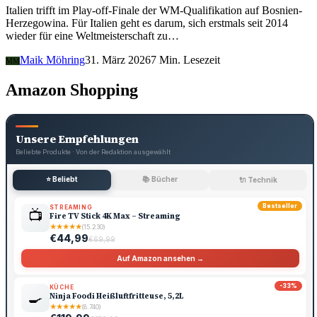
Italien trifft im Play-off-Finale der WM-Qualifikation auf Bosnien-
Herzegowina. Für Italien geht es darum, sich erstmals seit 2014
wieder für eine Weltmeisterschaft zu…
Maik Möhring
31. März 2026
7 Min. Lesezeit
MM
Amazon Shopping
Unsere Empfehlungen
Beliebte Produkte · Von der Redaktion ausgewählt
⭐ Beliebt
📚 Bücher
🔌 Technik
Bestseller
STREAMING
📺
Fire TV Stick 4K Max – Streaming
★
★
★
★
★
(15.230)
€44,99
€69,99
Auf Amazon ansehen →
-33%
KÜCHE
🍳
Ninja Foodi Heißluftfritteuse, 5,2L
★
★
★
★
★
(8.740)