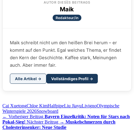
AUTOR DIESES BEITRAGS
Maik
Redakteur/in
Maik schreibt nicht um den heißen Brei herum – er
kommt auf den Punkt. Egal welches Thema, er findet
den Kern der Geschichte. Kaffee stark, Meinungen
auch. Aber immer fair.
Alle Artikel →
Vollständiges Profil →
Cai Xuetong
Chloe Kim
Halfpipe
Liu Jiayu
Livigno
Olympische
Winterspiele 2026
Snowboard
← Vorheriger Beitrag
Bayern Einzelkritik: Noten für Stars nach
Pokal-Sieg!
Nächster Beitrag →
Muskelschmerzen durch
Cholesterinsenker: Neue Studie