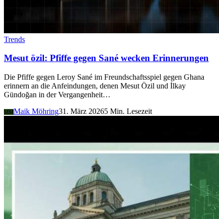
Trends
Mesut özil: Pfiffe gegen Sané wecken Erinnerungen
Die Pfiffe gegen Leroy Sané im Freundschaftsspiel gegen Ghana
erinnern an die Anfeindungen, denen Mesut Özil und İlkay
Gündoğan in der Vergangenheit…
Maik Möhring
31. März 2026
5 Min. Lesezeit
MM