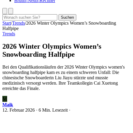
Brutto-Netto-Rechner
Suchen
Suchen
nach:
Start
/
Trends
/
2026 Winter Olympics Women’s Snowboarding
Halfpipe
Trends
2026 Winter Olympics Women’s
Snowboarding Halfpipe
Bei den Qualifikationsläufen der 2026 Winter Olympics women's
snowboarding halfpipe kam es zu einem schweren Unfall: Die
chinesische Snowboarderin Liu Jiayu stürzte und musste
medizinisch versorgt werden. Ihre Teamkollegin Cai Xuetong
erreichte das Finale.
M
Maik
12. Februar 2026
· 6 Min. Lesezeit ·