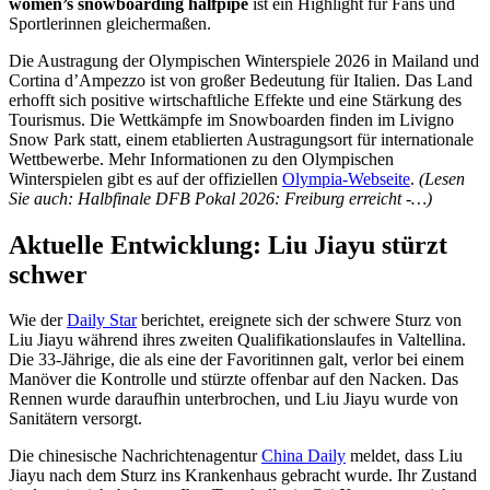
women’s snowboarding halfpipe
ist ein Highlight für Fans und
Sportlerinnen gleichermaßen.
Die Austragung der Olympischen Winterspiele 2026 in Mailand und
Cortina d’Ampezzo ist von großer Bedeutung für Italien. Das Land
erhofft sich positive wirtschaftliche Effekte und eine Stärkung des
Tourismus. Die Wettkämpfe im Snowboarden finden im Livigno
Snow Park statt, einem etablierten Austragungsort für internationale
Wettbewerbe. Mehr Informationen zu den Olympischen
Winterspielen gibt es auf der offiziellen
Olympia-Webseite
.
(Lesen
Sie auch: Halbfinale DFB Pokal 2026: Freiburg erreicht -…)
Aktuelle Entwicklung: Liu Jiayu stürzt
schwer
Wie der
Daily Star
berichtet, ereignete sich der schwere Sturz von
Liu Jiayu während ihres zweiten Qualifikationslaufes in Valtellina.
Die 33-Jährige, die als eine der Favoritinnen galt, verlor bei einem
Manöver die Kontrolle und stürzte offenbar auf den Nacken. Das
Rennen wurde daraufhin unterbrochen, und Liu Jiayu wurde von
Sanitätern versorgt.
Die chinesische Nachrichtenagentur
China Daily
meldet, dass Liu
Jiayu nach dem Sturz ins Krankenhaus gebracht wurde. Ihr Zustand