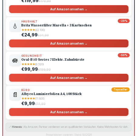
€119,99
€179,99
Auf Amazon ansehen →
-29%
HAUSHALT
💧
Brita Wasserfilter Marella + 3 Kartuschen
★
★
★
★
★
(42.100)
€24,99
€34,99
Auf Amazon ansehen →
-50%
GESUNDHEIT
🪷
Oral-B iO Series 7 Elektr. Zahnbürste
★
★
★
★
★
(6.520)
€99,99
€199,99
Auf Amazon ansehen →
Topseller
BÜRO
📄
Albyco Laminierfolien A4, 100 Stück
★
★
★
★
★
(11.800)
€9,99
€14,99
Auf Amazon ansehen →
🔗
Hinweis:
Als Amazon-Partner verdienen wir an qualifizierten Verkäufen. Keine Mehrkosten für dich.
Preise können variieren · Stand: 8.8.2026