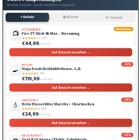
Beliebte Produkte · Von der Redaktion ausgewählt
⭐ Beliebt
📚 Bücher
🔌 Technik
Bestseller
STREAMING
📺
Fire TV Stick 4K Max – Streaming
★
★
★
★
★
(15.230)
€44,99
€69,99
Auf Amazon ansehen →
-33%
KÜCHE
🍳
Ninja Foodi Heißluftfritteuse, 5,2L
★
★
★
★
★
(8.740)
€119,99
€179,99
Auf Amazon ansehen →
-29%
HAUSHALT
💧
Brita Wasserfilter Marella + 3 Kartuschen
★
★
★
★
★
(42.100)
€24,99
€34,99
Auf Amazon ansehen →
-50%
GESUNDHEIT
Oral-B iO Series 7 Elektr. Zahnbürste