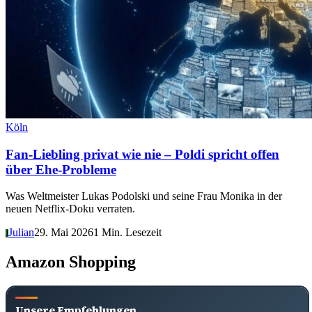
Köln
Fan-Liebling privat wie nie – Poldi spricht offen
über Ehe-Probleme
Was Weltmeister Lukas Podolski und seine Frau Monika in der
neuen Netflix-Doku verraten.
Julian
29. Mai 2026
1 Min. Lesezeit
J
Amazon Shopping
Unsere Empfehlungen