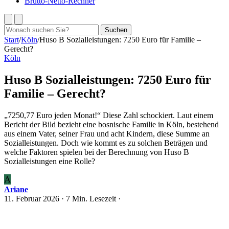
Brutto-Netto-Rechner
Suchen
Suchen
nach:
Start
/
Köln
/
Huso B Sozialleistungen: 7250 Euro für Familie –
Gerecht?
Köln
Huso B Sozialleistungen: 7250 Euro für
Familie – Gerecht?
„7250,77 Euro jeden Monat!“ Diese Zahl schockiert. Laut einem
Bericht der Bild bezieht eine bosnische Familie in Köln, bestehend
aus einem Vater, seiner Frau und acht Kindern, diese Summe an
Sozialleistungen. Doch wie kommt es zu solchen Beträgen und
welche Faktoren spielen bei der Berechnung von Huso B
Sozialleistungen eine Rolle?
A
Ariane
11. Februar 2026
· 7 Min. Lesezeit ·