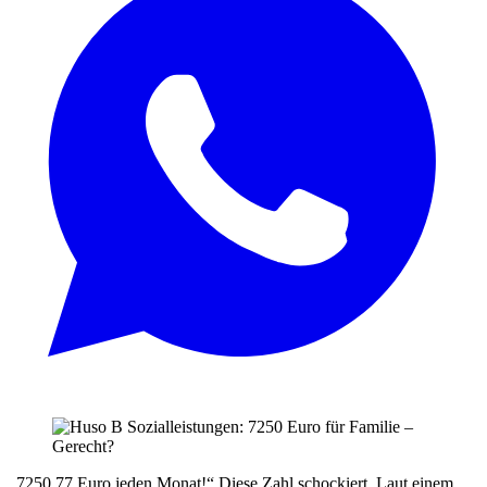
„7250,77 Euro jeden Monat!“ Diese Zahl schockiert. Laut einem