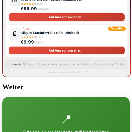
🪷
★
★
★
★
★
(6.520)
€99,99
€199,99
Auf Amazon ansehen →
Topseller
BÜRO
📄
Albyco Laminierfolien A4, 100 Stück
★
★
★
★
★
(11.800)
€9,99
€14,99
Auf Amazon ansehen →
🔗
Hinweis:
Als Amazon-Partner verdienen wir an qualifizierten Verkäufen. Keine Mehrkosten für dich.
Preise können variieren · Stand: 9.8.2026
Wetter
📍
Bitte erlaube den Standortzugriff für das Wetter.