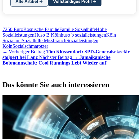
Alle Artikel →
Vollständiges Profil →
7250 Euro
Bosnische Familie
Familie Sozialhilfe
Hohe
Sozialleistungen
Huso B Köln
huso b sozialleistungen
Köln
Sozialamt
Sozialhilfe Missbrauch
Sozialleistungen
Köln
Sozialschmarotzer
← Vorheriger Beitrag
Tim Klüssendorf: SPD-Generalsekretär
stolpert bei Lanz
Nächster Beitrag →
Jamaikanische
Bobmannschaft: Cool Runnings Lebt Wieder auf!
Das könnte Sie auch interessieren