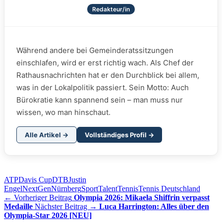
Redakteur/in
Während andere bei Gemeinderatssitzungen
einschlafen, wird er erst richtig wach. Als Chef der
Rathausnachrichten hat er den Durchblick bei allem,
was in der Lokalpolitik passiert. Sein Motto: Auch
Bürokratie kann spannend sein – man muss nur
wissen, wo man hinschaut.
Alle Artikel →
Vollständiges Profil →
ATP
Davis Cup
DTB
Justin
Engel
NextGen
Nürnberg
Sport
Talent
Tennis
Tennis Deutschland
← Vorheriger Beitrag
Olympia 2026: Mikaela Shiffrin verpasst
Medaille
Nächster Beitrag →
Luca Harrington: Alles über den
Olympia-Star 2026 [NEU]