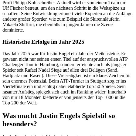
Profi Philipp Kohlschreiber. Aktuell wird er von einem Team um
Ulf Fischer betreut, um den nächsten Schritt in die Weltspitze zu
schaffen. Seine Entwicklung erinnert viele Experten an die Anfänge
anderer großer Sportler, wie zum Beispiel die Skirennläuferin
Mikaela Shiffrin, die ebenfalls in jungen Jahren die Szene
dominierte.
Historische Erfolge im Jahr 2025
Das Jahr 2025 war für Justin Engel ein Jahr der Meilensteine. Er
gewann nicht nur seinen ersten Titel auf der anspruchsvollen ATP
Challenger Tour in Hamburg, sondern erreichte auch als jüngster
Spieler seit Rafael Nadal Siege auf allen drei Belägen (Sand,
Hartplatz und Rasen). Diese Vielseitigkeit ist ein klares Zeichen für
sein enormes Potenzial. Beim ATP-Turnier in Stuttgart zog er ins
Viertelfinale ein und schlug dabei etablierte Top-50-Spieler. Sein
rasanter Aufstieg spiegelt sich auch im Ranking wider: Innerhalb
von nur 18 Monaten kletterte er von jenseits der Top 1000 in die
Top 200 der Welt.
Was macht Justin Engels Spielstil so
besonders?