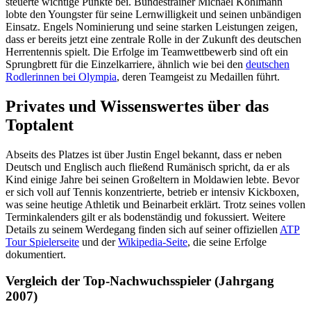
steuerte wichtige Punkte bei. Bundestrainer Michael Kohlmann
lobte den Youngster für seine Lernwilligkeit und seinen unbändigen
Einsatz. Engels Nominierung und seine starken Leistungen zeigen,
dass er bereits jetzt eine zentrale Rolle in der Zukunft des deutschen
Herrentennis spielt. Die Erfolge im Teamwettbewerb sind oft ein
Sprungbrett für die Einzelkarriere, ähnlich wie bei den
deutschen
Rodlerinnen bei Olympia
, deren Teamgeist zu Medaillen führt.
Privates und Wissenswertes über das
Toptalent
Abseits des Platzes ist über Justin Engel bekannt, dass er neben
Deutsch und Englisch auch fließend Rumänisch spricht, da er als
Kind einige Jahre bei seinen Großeltern in Moldawien lebte. Bevor
er sich voll auf Tennis konzentrierte, betrieb er intensiv Kickboxen,
was seine heutige Athletik und Beinarbeit erklärt. Trotz seines vollen
Terminkalenders gilt er als bodenständig und fokussiert. Weitere
Details zu seinem Werdegang finden sich auf seiner offiziellen
ATP
Tour Spielerseite
und der
Wikipedia-Seite
, die seine Erfolge
dokumentiert.
Vergleich der Top-Nachwuchsspieler (Jahrgang
2007)