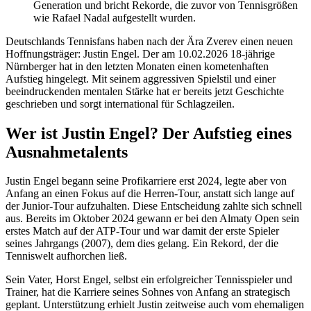
Generation und bricht Rekorde, die zuvor von Tennisgrößen
wie Rafael Nadal aufgestellt wurden.
Deutschlands Tennisfans haben nach der Ära Zverev einen neuen
Hoffnungsträger: Justin Engel. Der am 10.02.2026 18-jährige
Nürnberger hat in den letzten Monaten einen kometenhaften
Aufstieg hingelegt. Mit seinem aggressiven Spielstil und einer
beeindruckenden mentalen Stärke hat er bereits jetzt Geschichte
geschrieben und sorgt international für Schlagzeilen.
Wer ist Justin Engel? Der Aufstieg eines
Ausnahmetalents
Justin Engel begann seine Profikarriere erst 2024, legte aber von
Anfang an einen Fokus auf die Herren-Tour, anstatt sich lange auf
der Junior-Tour aufzuhalten. Diese Entscheidung zahlte sich schnell
aus. Bereits im Oktober 2024 gewann er bei den Almaty Open sein
erstes Match auf der ATP-Tour und war damit der erste Spieler
seines Jahrgangs (2007), dem dies gelang. Ein Rekord, der die
Tenniswelt aufhorchen ließ.
Sein Vater, Horst Engel, selbst ein erfolgreicher Tennisspieler und
Trainer, hat die Karriere seines Sohnes von Anfang an strategisch
geplant. Unterstützung erhielt Justin zeitweise auch vom ehemaligen