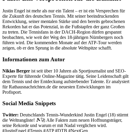
Justin Engel ist mehr als nur ein Talent – er ist ein Versprechen für
die Zukunft des deutschen Tennis. Mit seiner beeindruckenden
Entwicklung, seiner mentalen Stärke und den bereits gebrochenen
Rekorden hat er das Potenzial, in die Fußstapfen der ganz Großen
zu treten. Die Tennisfans in der DACH-Region dürfen gespannt
beobachten, wie weit der Weg des 18-jährigen Nürnbergers noch
führen wird. Die kommenden Monate auf der ATP-Tour werden
zeigen, ob er den Sprung in die absolute Weltspitze schafft.
Informationen zum Autor
Niklas Berger
ist seit über 10 Jahren als Sportjournalist und SEO-
Experte für führende Online-Magazine tätig. Seine Leidenschaft gilt
dem Tennis und der Entdeckung aufstrebender Talente. Er analysiert
für Rathausnachrichten.de die neuesten Entwicklungen im
Profisport.
Social Media Snippets
Twitter:
Deutschlands Tennis-Wunderkind Justin Engel (18) stürmt
die Weltrangliste! 🎾🚀 Alle Fakten zum neuen Hoffnungsträger,
seine Rekorde und warum er mit Nadal verglichen wird.
#JustinEngel #Tennis #ATP #DTB #NextGen