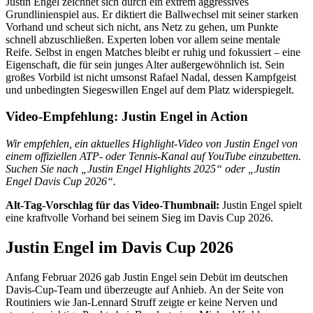
Justin Engel zeichnet sich durch ein extrem aggressives
Grundlinienspiel aus. Er diktiert die Ballwechsel mit seiner starken
Vorhand und scheut sich nicht, ans Netz zu gehen, um Punkte
schnell abzuschließen. Experten loben vor allem seine mentale
Reife. Selbst in engen Matches bleibt er ruhig und fokussiert – eine
Eigenschaft, die für sein junges Alter außergewöhnlich ist. Sein
großes Vorbild ist nicht umsonst Rafael Nadal, dessen Kampfgeist
und unbedingten Siegeswillen Engel auf dem Platz widerspiegelt.
Video-Empfehlung: Justin Engel in Action
Wir empfehlen, ein aktuelles Highlight-Video von Justin Engel von
einem offiziellen ATP- oder Tennis-Kanal auf YouTube einzubetten.
Suchen Sie nach „Justin Engel Highlights 2025“ oder „Justin
Engel Davis Cup 2026“.
Alt-Tag-Vorschlag für das Video-Thumbnail:
Justin Engel spielt
eine kraftvolle Vorhand bei seinem Sieg im Davis Cup 2026.
Justin Engel im Davis Cup 2026
Anfang Februar 2026 gab Justin Engel sein Debüt im deutschen
Davis-Cup-Team und überzeugte auf Anhieb. An der Seite von
Routiniers wie Jan-Lennard Struff zeigte er keine Nerven und