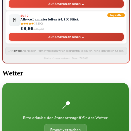
Auf Amazon ansehen →
Topseller
BÜRO
📄
Albyco Laminierfolien A4, 100 Stück
★
★
★
★
★
(11.800)
€9,99
€14,99
Auf Amazon ansehen →
🔗
Hinweis:
Als Amazon-Partner verdienen wir an qualifizierten Verkäufen. Keine Mehrkosten für dich.
Preise können variieren · Stand: 7.8.2026
Wetter
📍
Bitte erlaube den Standortzugriff für das Wetter.
Erneut versuchen