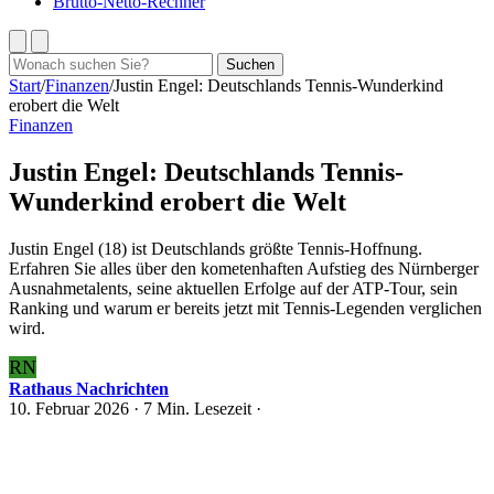
Brutto-Netto-Rechner
Suchen
Suchen
nach:
Start
/
Finanzen
/
Justin Engel: Deutschlands Tennis-Wunderkind
erobert die Welt
Finanzen
Justin Engel: Deutschlands Tennis-
Wunderkind erobert die Welt
Justin Engel (18) ist Deutschlands größte Tennis-Hoffnung.
Erfahren Sie alles über den kometenhaften Aufstieg des Nürnberger
Ausnahmetalents, seine aktuellen Erfolge auf der ATP-Tour, sein
Ranking und warum er bereits jetzt mit Tennis-Legenden verglichen
wird.
RN
Rathaus Nachrichten
10. Februar 2026
· 7 Min. Lesezeit ·