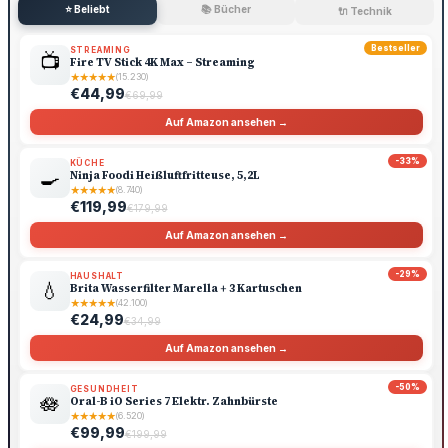
⭐ Beliebt
📚 Bücher
🔌 Technik
Bestseller
STREAMING
📺
Fire TV Stick 4K Max – Streaming
★
★
★
★
★
(15.230)
€44,99
€69,99
Auf Amazon ansehen →
-33%
KÜCHE
🍳
Ninja Foodi Heißluftfritteuse, 5,2L
★
★
★
★
★
(8.740)
€119,99
€179,99
Auf Amazon ansehen →
-29%
HAUSHALT
💧
Brita Wasserfilter Marella + 3 Kartuschen
★
★
★
★
★
(42.100)
€24,99
€34,99
Auf Amazon ansehen →
-50%
GESUNDHEIT
🪷
Oral-B iO Series 7 Elektr. Zahnbürste
★
★
★
★
★
(6.520)
€99,99
€199,99