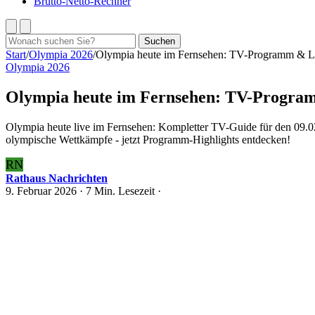
Brutto-Netto-Rechner
Suchen
Suchen
nach:
Start
/
Olympia 2026
/
Olympia heute im Fernsehen: TV-Programm & L
Olympia 2026
Olympia heute im Fernsehen: TV-Program
Olympia heute live im Fernsehen: Kompletter TV-Guide für den 09.
olympische Wettkämpfe - jetzt Programm-Highlights entdecken!
RN
Rathaus Nachrichten
9. Februar 2026
· 7 Min. Lesezeit ·