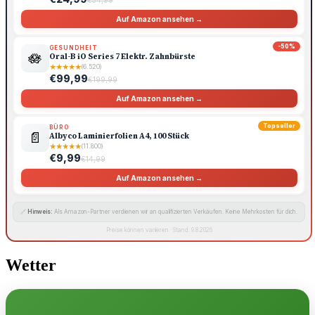
Auf Amazon ansehen →
-50%
GESUNDHEIT
🪷
Oral-B iO Series 7 Elektr. Zahnbürste
★
★
★
★
★
(6.520)
€99,99
€199,99
Auf Amazon ansehen →
Topseller
BÜRO
📄
Albyco Laminierfolien A4, 100 Stück
★
★
★
★
★
(11.800)
€9,99
€14,99
Auf Amazon ansehen →
🔗
Hinweis:
Als Amazon-Partner verdienen wir an qualifizierten Verkäufen. Keine Mehrkosten für dich.
Preise können variieren · Stand: 9.8.2026
Wetter