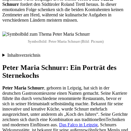
Schnurr
fordert den Südtiroler Roland Trettl heraus. In dieser
emotionalen Folge schenken sich die beiden Kontrahenten keinen
Zentimeter am Herd, während sie kulinarische Aufgaben in
verschiedenen Ländern meistern müssen.
Symbolbild: Peter Maria Schnurr (Bild: Picsum)
Inhaltsverzeichnis
Peter Maria Schnurr: Ein Porträt des
Sternekochs
Peter Maria Schnurr
, geboren in Leipzig, hat sich in der
deutschen Gastronomieszene einen Namen gemacht. Seine Karriere
führte ihn durch verschiedene renommierte Restaurants, bevor er
sich in seiner Heimatstadt selbstständig machte. Bekannt für seine
innovative und kreative Küche, wurde Schnurr mehrfach
ausgezeichnet, unter anderem als „Koch des Jahres“. Seine Gerichte
zeichnen sich durch eine Kombination aus traditionellenTechniken
und modernen Einflüssen aus.
Das Falco in Leipzig
, Schnurrs
Wirkungsstätte, ist bekannt für seine außergewöhnlichen Menüs und