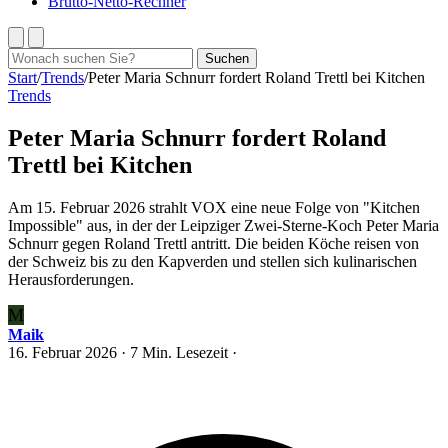
Brutto-Netto-Rechner
Suchen
Suchen
nach:
Start
/
Trends
/
Peter Maria Schnurr fordert Roland Trettl bei Kitchen
Trends
Peter Maria Schnurr fordert Roland
Trettl bei Kitchen
Am 15. Februar 2026 strahlt VOX eine neue Folge von "Kitchen
Impossible" aus, in der der Leipziger Zwei-Sterne-Koch Peter Maria
Schnurr gegen Roland Trettl antritt. Die beiden Köche reisen von
der Schweiz bis zu den Kapverden und stellen sich kulinarischen
Herausforderungen.
M
Maik
16. Februar 2026
· 7 Min. Lesezeit ·