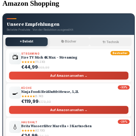
Amazon Shopping
Unsere Empfehlungen
Beliebte Produkte · Von der Redaktion ausgewählt
⭐ Beliebt
📚 Bücher
🔌 Technik
Bestseller
STREAMING
📺
Fire TV Stick 4K Max – Streaming
★
★
★
★
★
(15.230)
€44,99
€69,99
Auf Amazon ansehen →
-33%
KÜCHE
🍳
Ninja Foodi Heißluftfritteuse, 5,2L
★
★
★
★
★
(8.740)
€119,99
€179,99
Auf Amazon ansehen →
-29%
HAUSHALT
💧
Brita Wasserfilter Marella + 3 Kartuschen
★
★
★
★
★
(42.100)
€24,99
€34,99