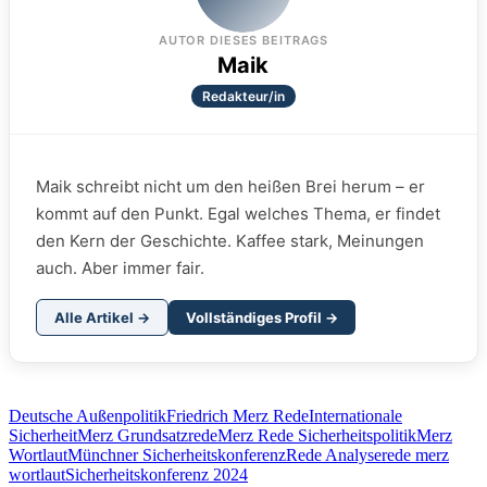
AUTOR DIESES BEITRAGS
Maik
Redakteur/in
Maik schreibt nicht um den heißen Brei herum – er
kommt auf den Punkt. Egal welches Thema, er findet
den Kern der Geschichte. Kaffee stark, Meinungen
auch. Aber immer fair.
Alle Artikel →
Vollständiges Profil →
Deutsche Außenpolitik
Friedrich Merz Rede
Internationale
Sicherheit
Merz Grundsatzrede
Merz Rede Sicherheitspolitik
Merz
Wortlaut
Münchner Sicherheitskonferenz
Rede Analyse
rede merz
wortlaut
Sicherheitskonferenz 2024