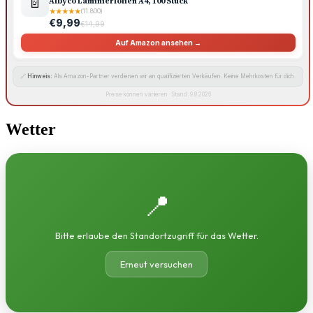
📄
Albyco Laminierfolien A4, 100 Stück
★
★
★
★
★
(11.800)
€9,99
€14,99
Auf Amazon ansehen →
🔗
Hinweis:
Als Amazon-Partner verdienen wir an qualifizierten Verkäufen. Keine Mehrkosten für dich.
Preise können variieren · Stand: 9.8.2026
Wetter
📍
Bitte erlaube den Standortzugriff für das Wetter.
Erneut versuchen