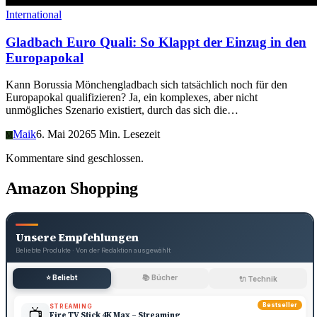
International
Gladbach Euro Quali: So Klappt der Einzug in den
Europapokal
Kann Borussia Mönchengladbach sich tatsächlich noch für den
Europapokal qualifizieren? Ja, ein komplexes, aber nicht
unmögliches Szenario existiert, durch das sich die…
Maik
6. Mai 2026
5 Min. Lesezeit
M
Kommentare sind geschlossen.
Amazon Shopping
Unsere Empfehlungen
Beliebte Produkte · Von der Redaktion ausgewählt
⭐ Beliebt
📚 Bücher
🔌 Technik
Bestseller
STREAMING
📺
Fire TV Stick 4K Max – Streaming