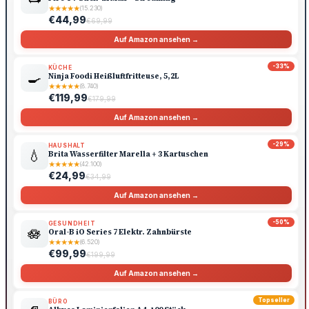
★
★
★
★
★
(15.230)
€44,99
€69,99
Auf Amazon ansehen →
-33%
KÜCHE
🍳
Ninja Foodi Heißluftfritteuse, 5,2L
★
★
★
★
★
(8.740)
€119,99
€179,99
Auf Amazon ansehen →
-29%
HAUSHALT
💧
Brita Wasserfilter Marella + 3 Kartuschen
★
★
★
★
★
(42.100)
€24,99
€34,99
Auf Amazon ansehen →
-50%
GESUNDHEIT
🪷
Oral-B iO Series 7 Elektr. Zahnbürste
★
★
★
★
★
(6.520)
€99,99
€199,99
Auf Amazon ansehen →
Topseller
BÜRO