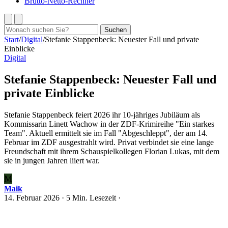
Brutto-Netto-Rechner
Suchen
Suchen
nach:
Start
/
Digital
/
Stefanie Stappenbeck: Neuester Fall und private
Einblicke
Digital
Stefanie Stappenbeck: Neuester Fall und
private Einblicke
Stefanie Stappenbeck feiert 2026 ihr 10-jähriges Jubiläum als
Kommissarin Linett Wachow in der ZDF-Krimireihe "Ein starkes
Team". Aktuell ermittelt sie im Fall "Abgeschleppt", der am 14.
Februar im ZDF ausgestrahlt wird. Privat verbindet sie eine lange
Freundschaft mit ihrem Schauspielkollegen Florian Lukas, mit dem
sie in jungen Jahren liiert war.
M
Maik
14. Februar 2026
· 5 Min. Lesezeit ·