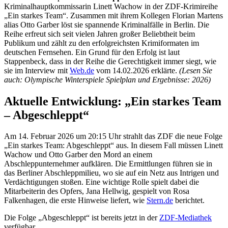
Kriminalhauptkommissarin Linett Wachow in der ZDF-Krimireihe
„Ein starkes Team“. Zusammen mit ihrem Kollegen Florian Martens
alias Otto Garber löst sie spannende Kriminalfälle in Berlin. Die
Reihe erfreut sich seit vielen Jahren großer Beliebtheit beim
Publikum und zählt zu den erfolgreichsten Krimiformaten im
deutschen Fernsehen. Ein Grund für den Erfolg ist laut
Stappenbeck, dass in der Reihe die Gerechtigkeit immer siegt, wie
sie im Interview mit
Web.de
vom 14.02.2026 erklärte.
(Lesen Sie
auch: Olympische Winterspiele Spielplan und Ergebnisse: 2026)
Aktuelle Entwicklung: „Ein starkes Team
– Abgeschleppt“
Am 14. Februar 2026 um 20:15 Uhr strahlt das ZDF die neue Folge
„Ein starkes Team: Abgeschleppt“ aus. In diesem Fall müssen Linett
Wachow und Otto Garber den Mord an einem
Abschleppunternehmer aufklären. Die Ermittlungen führen sie in
das Berliner Abschleppmilieu, wo sie auf ein Netz aus Intrigen und
Verdächtigungen stoßen. Eine wichtige Rolle spielt dabei die
Mitarbeiterin des Opfers, Jana Hellwig, gespielt von Rosa
Falkenhagen, die erste Hinweise liefert, wie
Stern.de
berichtet.
Die Folge „Abgeschleppt“ ist bereits jetzt in der
ZDF-Mediathek
verfügbar.