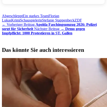
Abgeschleppt
Ein starkes Team
Florian
Lukas
Krimi
Schauspielerin
Stefanie Stappenbeck
ZDF
← Vorheriger Beitrag
Apolda Faschingsumzug 2026: Polizei
sorgt für Sicherheit
Nächster Beitrag →
Demo gegen
Impfpflicht: 1000 Protestieren in ST. Gallen
Das könnte Sie auch interessieren