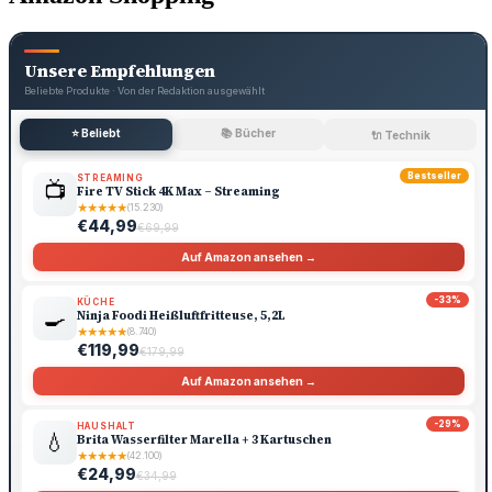
Unsere Empfehlungen
Beliebte Produkte · Von der Redaktion ausgewählt
⭐ Beliebt
📚 Bücher
🔌 Technik
Bestseller
STREAMING
📺
Fire TV Stick 4K Max – Streaming
★
★
★
★
★
(15.230)
€44,99
€69,99
Auf Amazon ansehen →
-33%
KÜCHE
🍳
Ninja Foodi Heißluftfritteuse, 5,2L
★
★
★
★
★
(8.740)
€119,99
€179,99
Auf Amazon ansehen →
-29%
HAUSHALT
💧
Brita Wasserfilter Marella + 3 Kartuschen
★
★
★
★
★
(42.100)
€24,99
€34,99