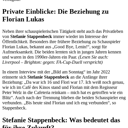
Private Einblicke: Die Beziehung zu
Florian Lukas
Neben ihrer schauspielerischen Tätigkeit steht auch das Privatleben
von
Stefanie Stappenbeck
immer wieder im Interesse der
Öffentlichkeit. Besonders ihre frühere Beziehung zu Schauspieler
Florian Lukas, bekannt aus „Good Bye, Lenin!“, sorgt für
Aufmerksamkeit. Die beiden lernten sich in jungen Jahren kennen
und waren in den 1990er-Jahren ein Paar.
(Lesen Sie auch:
Liverpool – Brighton: gegen: FA-Cup-Duell verspricht)
In einem Interview mit der „Bild am Sonntag“ im Jahr 2022
erinnerte sich
Stefanie Stappenbeck
an die Anfänge ihrer
Beziehung: „Da war ich 16 und Flori war 17. Ich weiß noch genau,
wie ich im Café des Kinos stand und Florian mit dem Regisseur
Peter Welz in die Cafeteria reinkam – mich hat es getroffen wie ein
Blitz“. Auch nach der Trennung blieben die beiden Schauspieler eng
verbunden. „Bis heute sind Florian und ich eng verbunden“, so
Stappenbeck.
Stefanie Stappenbeck: Was bedeutet das
für ihre Zukunft?