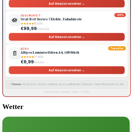
Auf Amazon ansehen →
-50%
GESUNDHEIT
🪷
Oral-B iO Series 7 Elektr. Zahnbürste
★
★
★
★
★
(6.520)
€99,99
€199,99
Auf Amazon ansehen →
Topseller
BÜRO
📄
Albyco Laminierfolien A4, 100 Stück
★
★
★
★
★
(11.800)
€9,99
€14,99
Auf Amazon ansehen →
🔗
Hinweis:
Als Amazon-Partner verdienen wir an qualifizierten Verkäufen. Keine Mehrkosten für dich.
Preise können variieren · Stand: 7.8.2026
Wetter