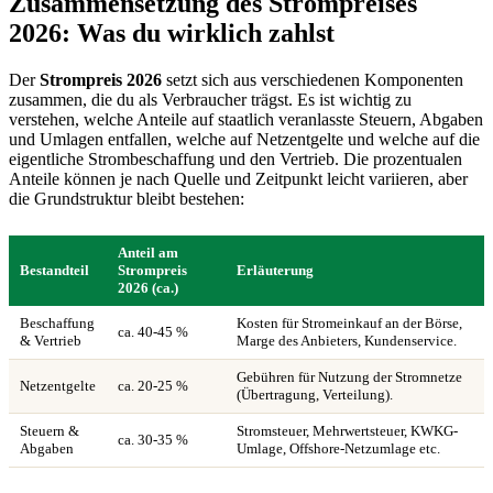
Zusammensetzung des Strompreises
2026: Was du wirklich zahlst
Der
Strompreis 2026
setzt sich aus verschiedenen Komponenten
zusammen, die du als Verbraucher trägst. Es ist wichtig zu
verstehen, welche Anteile auf staatlich veranlasste Steuern, Abgaben
und Umlagen entfallen, welche auf Netzentgelte und welche auf die
eigentliche Strombeschaffung und den Vertrieb. Die prozentualen
Anteile können je nach Quelle und Zeitpunkt leicht variieren, aber
die Grundstruktur bleibt bestehen:
Anteil am
Bestandteil
Strompreis
Erläuterung
2026 (ca.)
Beschaffung
Kosten für Stromeinkauf an der Börse,
ca. 40-45 %
& Vertrieb
Marge des Anbieters, Kundenservice.
Gebühren für Nutzung der Stromnetze
Netzentgelte
ca. 20-25 %
(Übertragung, Verteilung).
Steuern &
Stromsteuer, Mehrwertsteuer, KWKG-
ca. 30-35 %
Abgaben
Umlage, Offshore-Netzumlage etc.