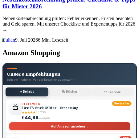
für Mieter 2026
Nebenkostenabrechnung prüfen: Fehler erkennen, Fristen beachten
und Geld sparen. Mit unserer Checkliste und Expertentipps für 2026
→
Julian
9. Juli 2026
6 Min. Lesezeit
J
Amazon Shopping
Unsere Empfehlungen
Beliebte Produkte · Von der Redaktion ausgewählt
⭐ Beliebt
📚 Bücher
🔌 Technik
Bestseller
STREAMING
📺
Fire TV Stick 4K Max – Streaming
★
★
★
★
★
(15.230)
€44,99
€69,99
Auf Amazon ansehen →