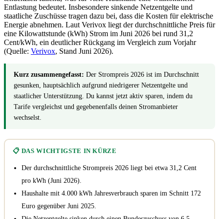
Entlastung bedeutet. Insbesondere sinkende Netzentgelte und
staatliche Zuschüsse tragen dazu bei, dass die Kosten für elektrische
Energie abnehmen. Laut Verivox liegt der durchschnittliche Preis für
eine Kilowattstunde (kWh) Strom im Juni 2026 bei rund 31,2
Cent/kWh, ein deutlicher Rückgang im Vergleich zum Vorjahr
(Quelle:
Verivox
, Stand Juni 2026).
Kurz zusammengefasst:
Der Strompreis 2026 ist im Durchschnitt
gesunken, hauptsächlich aufgrund niedrigerer Netzentgelte und
staatlicher Unterstützung. Du kannst jetzt aktiv sparen, indem du
Tarife vergleichst und gegebenenfalls deinen Stromanbieter
wechselst.
📋 DAS WICHTIGSTE IN KÜRZE
Der durchschnittliche Strompreis 2026 liegt bei etwa 31,2 Cent
pro kWh (Juni 2026).
Haushalte mit 4.000 kWh Jahresverbrauch sparen im Schnitt 172
Euro gegenüber Juni 2025.
Die Netzentgelte sinken durch einen Bundeszuschuss von 6,5