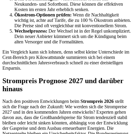
Neukunden- und Sofortboni. Diese können die effektiven
Kosten im ersten Jahr erheblich senken.
Ökostrom-Optionen prüfen:
Wenn dir Nachhaltigkeit
wichtig ist, achte auf Tarife, die zu 100 % Ökostrom anbieten.
Die Preise sind oft vergleichbar mit konventionellem Strom.
Wechselprozess:
Der Wechsel ist in der Regel unkompliziert.
Dein neuer Anbieter kümmert sich um die Kündigung beim
alten Versorger und die Formalitäten.
Ein Vergleich kann sich lohnen, denn selbst kleine Unterschiede im
Cent-Bereich pro Kilowattstunde summieren sich bei einem
durchschnittlichen Jahresverbrauch schnell zu einer dreistelligen
Ersparnis.
Strompreis Prognose 2027 und darüber
hinaus
Nach den positiven Entwicklungen beim
Strompreis 2026
stellt
sich die Frage nach der Zukunft: Wie werden sich die Strompreise
2027 und in den kommenden Jahren entwickeln? Experten gehen
davon aus, dass die Großhandelspreise für Strom tendenziell stabil
bleiben oder leicht sinken könnten, abhängig von der Entwicklung
der Gaspreise und dem Ausbau erneuerbarer Energien. Die
Netzentgelte bleiben ein Unsicherheitsfaktor. Die Bundesregierung