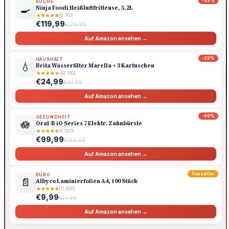
-33%
KÜCHE
🍳
Ninja Foodi Heißluftfritteuse, 5,2L
★
★
★
★
★
(8.740)
€119,99
€179,99
Auf Amazon ansehen →
-29%
HAUSHALT
💧
Brita Wasserfilter Marella + 3 Kartuschen
★
★
★
★
★
(42.100)
€24,99
€34,99
Auf Amazon ansehen →
-50%
GESUNDHEIT
🪷
Oral-B iO Series 7 Elektr. Zahnbürste
★
★
★
★
★
(6.520)
€99,99
€199,99
Auf Amazon ansehen →
Topseller
BÜRO
📄
Albyco Laminierfolien A4, 100 Stück
★
★
★
★
★
(11.800)
€9,99
€14,99
Auf Amazon ansehen →