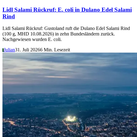
Lidl Salami Rückruf: E. coli in Dulano Edel Salami
Rind
Lidl Salami Rückruf: Gustoland ruft die Dulano Edel Salami Rind
(100 g, MHD 10.08.2026) in zehn Bundesländern zurück.
Nachgewiesen wurden E. coli.
Julian
31. Juli 2026
6 Min. Lesezeit
J