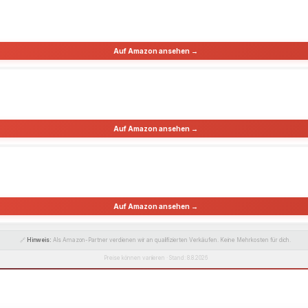
Auf Amazon ansehen →
Auf Amazon ansehen →
Auf Amazon ansehen →
🔗
Hinweis:
Als Amazon-Partner verdienen wir an qualifizierten Verkäufen. Keine Mehrkosten für dich.
Preise können variieren · Stand: 8.8.2026