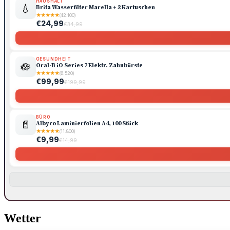
HAUSHALT
💧
Brita Wasserfilter Marella + 3 Kartuschen
★
★
★
★
★
(42.100)
€24,99
€34,99
GESUNDHEIT
🪷
Oral-B iO Series 7 Elektr. Zahnbürste
★
★
★
★
★
(6.520)
€99,99
€199,99
BÜRO
📄
Albyco Laminierfolien A4, 100 Stück
★
★
★
★
★
(11.800)
€9,99
€14,99
Wetter