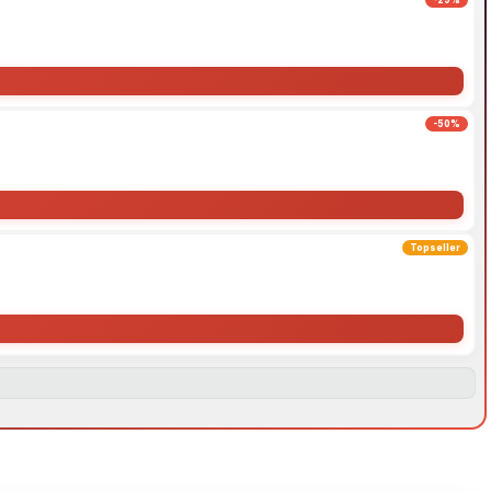
-29%
-50%
Topseller