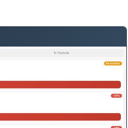
🔌 Technik
Bestseller
-33%