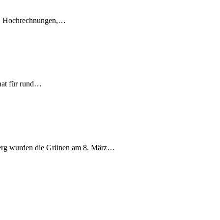
en, Hochrechnungen,…
nat für rund…
berg wurden die Grünen am 8. März…