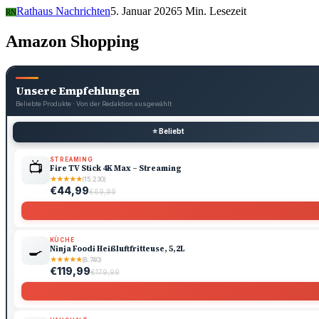
Rathaus Nachrichten
5. Januar 2026
5 Min. Lesezeit
RN
Amazon Shopping
Unsere Empfehlungen
Beliebte Produkte · Von der Redaktion ausgewählt
⭐ Beliebt
STREAMING
📺
Fire TV Stick 4K Max – Streaming
★
★
★
★
★
(15.230)
€44,99
€69,99
KÜCHE
🍳
Ninja Foodi Heißluftfritteuse, 5,2L
★
★
★
★
★
(8.740)
€119,99
€179,99