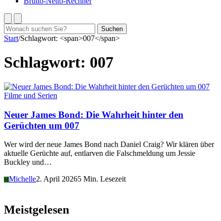
Brutto-Netto-Rechner
Suchen
Suchen
nach:
Start
/
Schlagwort: <span>007</span>
Schlagwort:
007
Filme und Serien
Neuer James Bond: Die Wahrheit hinter den
Gerüchten um 007
Wer wird der neue James Bond nach Daniel Craig? Wir klären über
aktuelle Gerüchte auf, entlarven die Falschmeldung um Jessie
Buckley und…
Michelle
2. April 2026
5 Min. Lesezeit
M
Meistgelesen