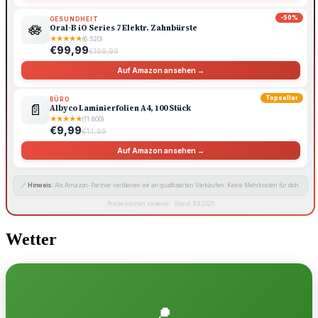
-50%
GESUNDHEIT
🪷
Oral-B iO Series 7 Elektr. Zahnbürste
★
★
★
★
★
(6.520)
€99,99
€199,99
Auf Amazon ansehen →
Topseller
BÜRO
📄
Albyco Laminierfolien A4, 100 Stück
★
★
★
★
★
(11.800)
€9,99
€14,99
Auf Amazon ansehen →
🔗
Hinweis:
Als Amazon-Partner verdienen wir an qualifizierten Verkäufen. Keine Mehrkosten für dich.
Preise können variieren · Stand: 8.8.2026
Wetter
📍