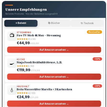
Unsere Empfehlungen
Beliebte Produkte · Von der Redaktion ausgewählt
⭐ Beliebt
📚 Bücher
🔌 Technik
Bestseller
STREAMING
📺
Fire TV Stick 4K Max – Streaming
★
★
★
★
★
(15.230)
€44,99
€69,99
Auf Amazon ansehen →
-33%
KÜCHE
🍳
Ninja Foodi Heißluftfritteuse, 5,2L
★
★
★
★
★
(8.740)
€119,99
€179,99
Auf Amazon ansehen →
-29%
HAUSHALT
💧
Brita Wasserfilter Marella + 3 Kartuschen
★
★
★
★
★
(42.100)
€24,99
€34,99
Auf Amazon ansehen →