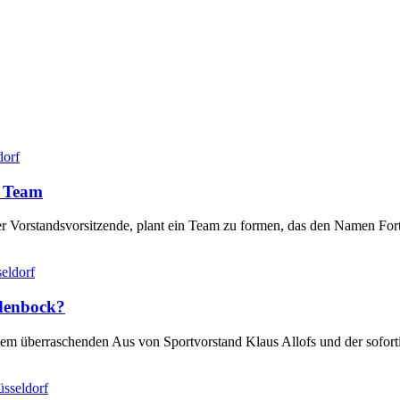
dorf
s Team
er Vorstandsvorsitzende, plant ein Team zu formen, das den Namen Fo
eldorf
ndenbock?
dem überraschenden Aus von Sportvorstand Klaus Allofs und der sofort
sseldorf