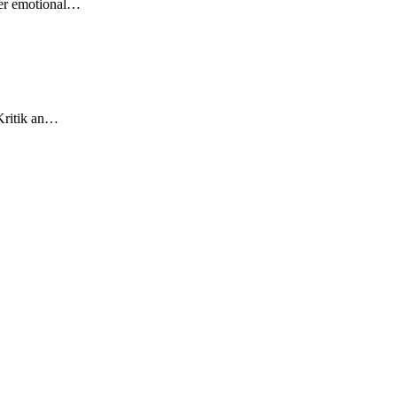
ger emotional…
Kritik an…