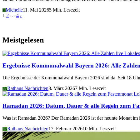
Michelle
11. Mai 2026
5 Min. Lesezeit
M
Beiträge-
1
2
…
4
›
Navigation
Meistgelesen
Lokales
Ergebnisse Kommunalwahl Bayern 2026: Alle Zahlen 
Die Ergebnisse der Kommunalwahl Bayern 2026 sind da. Seit 18 Uhr 
Rathaus Nachrichten
8. März 2026
7 Min. Lesezeit
RN
Lo
Ramadan 2026: Datum, Dauer & alle Regeln zum Fa
Was ist Ramadan 2026? Der Ramadan 2026 ist der neunte Monat im i
Rathaus Nachrichten
17. Februar 2026
10 Min. Lesezeit
RN