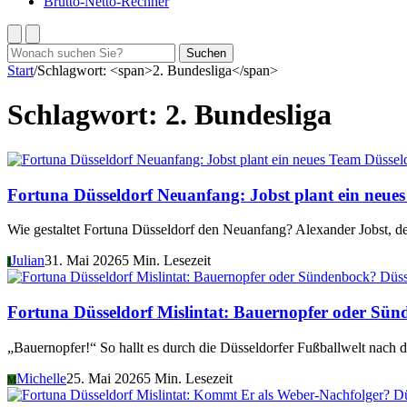
Brutto-Netto-Rechner
Suchen
Suchen
nach:
Start
/
Schlagwort: <span>2. Bundesliga</span>
Schlagwort:
2. Bundesliga
Düssel
Fortuna Düsseldorf Neuanfang: Jobst plant ein neue
Wie gestaltet Fortuna Düsseldorf den Neuanfang? Alexander Jobst, d
Julian
31. Mai 2026
5 Min. Lesezeit
J
Düss
Fortuna Düsseldorf Mislintat: Bauernopfer oder Sü
„Bauernopfer!“ So hallt es durch die Düsseldorfer Fußballwelt nach 
Michelle
25. Mai 2026
5 Min. Lesezeit
M
Dü