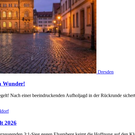
Dresden
on Wunder!
egelt! Nach einer beeindruckenden Aufholjagd in der Rückrunde siche
ldorf
lt 2026
erzeugenden 3:1-Sieg gegen Elversberg keimt die Hoffnung auf den Kl