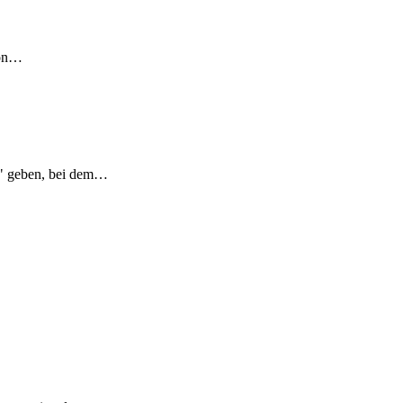
von…
el" geben, bei dem…