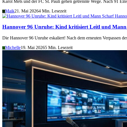
Karol Mets und der FC St. Pauli gehen getrennte Wege. Nach 91 Eins
Maik
21. Mai 2026
4 Min. Lesezeit
M
Hanno
Hannover 96 Unruhe: Kind kritisiert Leitl und Mann
Die Hannover 96 Unruhe eskaliert! Nach dem erneuten Verpassen des 
Michelle
19. Mai 2026
5 Min. Lesezeit
M