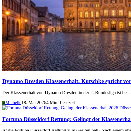
Dynamo Dresden Klassenerhalt: Kutschke spricht v
Der Klassenerhalt von Dynamo Dresden in der 2. Bundesliga ist besi
Michelle
18. Mai 2026
4 Min. Lesezeit
M
Düsse
Fortuna Düsseldorf Rettung: Gelingt der Klassenerha
Ist die Fortuna Düsseldorf Rettung zum Greifen nah? Nach einem üb