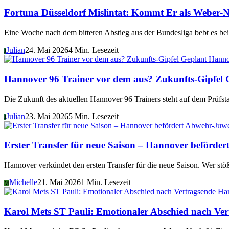
Fortuna Düsseldorf Mislintat: Kommt Er als Weber-N
Eine Woche nach dem bitteren Abstieg aus der Bundesliga bebt es be
Julian
24. Mai 2026
4 Min. Lesezeit
J
Hanno
Hannover 96 Trainer vor dem aus? Zukunfts-Gipfel 
Die Zukunft des aktuellen Hannover 96 Trainers steht auf dem Prüfs
Julian
23. Mai 2026
5 Min. Lesezeit
J
Erster Transfer für neue Saison – Hannover beförder
Hannover verkündet den ersten Transfer für die neue Saison. Wer stö
Michelle
21. Mai 2026
1 Min. Lesezeit
M
Ha
Karol Mets ST Pauli: Emotionaler Abschied nach Ver