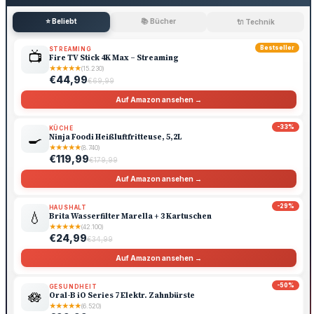
⭐ Beliebt
📚 Bücher
🔌 Technik
Bestseller
STREAMING
📺
Fire TV Stick 4K Max – Streaming
★
★
★
★
★
(15.230)
€44,99
€69,99
Auf Amazon ansehen →
-33%
KÜCHE
🍳
Ninja Foodi Heißluftfritteuse, 5,2L
★
★
★
★
★
(8.740)
€119,99
€179,99
Auf Amazon ansehen →
-29%
HAUSHALT
💧
Brita Wasserfilter Marella + 3 Kartuschen
★
★
★
★
★
(42.100)
€24,99
€34,99
Auf Amazon ansehen →
-50%
GESUNDHEIT
🪷
Oral-B iO Series 7 Elektr. Zahnbürste
★
★
★
★
★
(6.520)