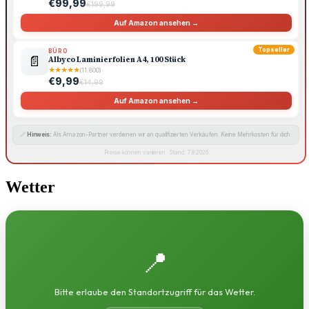
€99,99
€199,99
Auf Amazon ansehen →
Topseller
BÜRO
📄
Albyco Laminierfolien A4, 100 Stück
★
★
★
★
★
(11.800)
€9,99
€14,99
Auf Amazon ansehen →
🔗
Hinweis:
Als Amazon-Partner verdienen wir an qualifizierten Verkäufen. Keine Mehrkosten für dich.
Preise können variieren · Stand: 7.8.2026
Wetter
📍
Bitte erlaube den Standortzugriff für das Wetter.