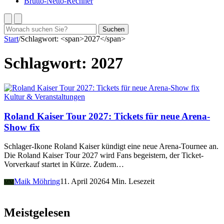
Brutto-Netto-Rechner
Suchen
Suchen
nach:
Start
/
Schlagwort: <span>2027</span>
Schlagwort:
2027
Kultur & Veranstaltungen
Roland Kaiser Tour 2027: Tickets für neue Arena-
Show fix
Schlager-Ikone Roland Kaiser kündigt eine neue Arena-Tournee an.
Die Roland Kaiser Tour 2027 wird Fans begeistern, der Ticket-
Vorverkauf startet in Kürze. Zudem…
Maik Möhring
11. April 2026
4 Min. Lesezeit
MM
Meistgelesen