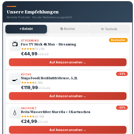
Unsere Empfehlungen
Beliebte Produkte · Von der Redaktion ausgewählt
⭐ Beliebt
📚 Bücher
🔌 Technik
Bestseller
STREAMING
📺
Fire TV Stick 4K Max – Streaming
★
★
★
★
★
(15.230)
€44,99
€69,99
Auf Amazon ansehen →
-33%
KÜCHE
🍳
Ninja Foodi Heißluftfritteuse, 5,2L
★
★
★
★
★
(8.740)
€119,99
€179,99
Auf Amazon ansehen →
-29%
HAUSHALT
💧
Brita Wasserfilter Marella + 3 Kartuschen
★
★
★
★
★
(42.100)
€24,99
€34,99
Auf Amazon ansehen →