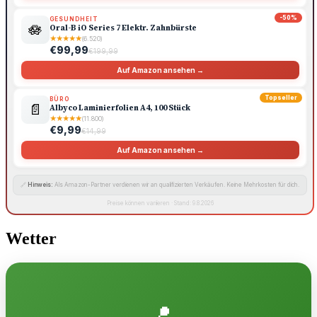
-50%
GESUNDHEIT
🪷
Oral-B iO Series 7 Elektr. Zahnbürste
★
★
★
★
★
(6.520)
€99,99
€199,99
Auf Amazon ansehen →
Topseller
BÜRO
📄
Albyco Laminierfolien A4, 100 Stück
★
★
★
★
★
(11.800)
€9,99
€14,99
Auf Amazon ansehen →
🔗
Hinweis:
Als Amazon-Partner verdienen wir an qualifizierten Verkäufen. Keine Mehrkosten für dich.
Preise können variieren · Stand: 9.8.2026
Wetter
📍