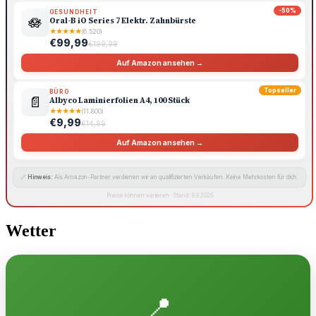
-50%
GESUNDHEIT
🪷
Oral-B iO Series 7 Elektr. Zahnbürste
★
★
★
★
★
(6.520)
€99,99
€199,99
Auf Amazon ansehen →
Topseller
BÜRO
📄
Albyco Laminierfolien A4, 100 Stück
★
★
★
★
★
(11.800)
€9,99
€14,99
Auf Amazon ansehen →
🔗
Hinweis:
Als Amazon-Partner verdienen wir an qualifizierten Verkäufen. Keine Mehrkosten für dich.
Preise können variieren · Stand: 8.8.2026
Wetter
📍