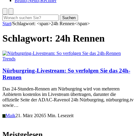
Brutto-Netto-Rechner
Suchen
Suchen
nach:
Start
/
Schlagwort: <span>24h Rennen</span>
Schlagwort:
24h Rennen
Trends
Nürburgring-Livestream: So verfolgen Sie das 24h-
Rennen
Das 24-Stunden-Rennen am Nürburgring wird von mehreren
Anbietern kostenlos im Livestream übertragen, darunter die
offizielle Seite der ADAC-Ravenol 24h Nürburgring, nürburgring.tv
sowie…
Maik
21. März 2026
5 Min. Lesezeit
M
Meistgelesen