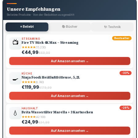
Unsere Empfehlungen
Beliebte Produkte · Von der Redaktion ausgewählt
⭐ Beliebt
📚 Bücher
🔌 Technik
Bestseller
STREAMING
📺
Fire TV Stick 4K Max – Streaming
★
★
★
★
★
(15.230)
€44,99
€69,99
Auf Amazon ansehen →
-33%
KÜCHE
🍳
Ninja Foodi Heißluftfritteuse, 5,2L
★
★
★
★
★
(8.740)
€119,99
€179,99
Auf Amazon ansehen →
-29%
HAUSHALT
💧
Brita Wasserfilter Marella + 3 Kartuschen
★
★
★
★
★
(42.100)
€24,99
€34,99
Auf Amazon ansehen →