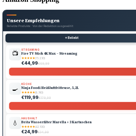
Unsere Empfehlungen
Beliebte Produkte · Von der Redaktion ausgewählt
⭐ Beliebt
STREAMING
📺
Fire TV Stick 4K Max – Streaming
★
★
★
★
★
(15.230)
€44,99
€69,99
KÜCHE
🍳
Ninja Foodi Heißluftfritteuse, 5,2L
★
★
★
★
★
(8.740)
€119,99
€179,99
HAUSHALT
💧
Brita Wasserfilter Marella + 3 Kartuschen
★
★
★
★
★
(42.100)
€24,99
€34,99