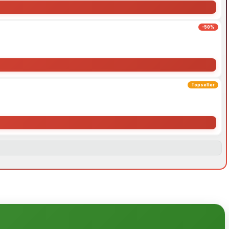
-50%
Topseller