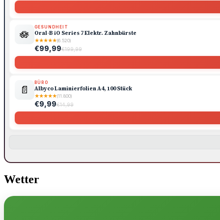
GESUNDHEIT
🪷
Oral-B iO Series 7 Elektr. Zahnbürste
★
★
★
★
★
(6.520)
€99,99
€199,99
BÜRO
📄
Albyco Laminierfolien A4, 100 Stück
★
★
★
★
★
(11.800)
€9,99
€14,99
Wetter