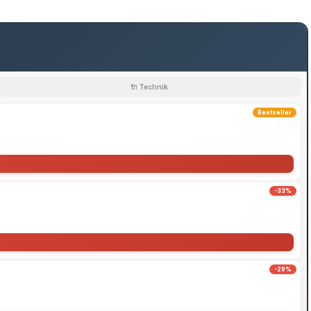
🔌 Technik
Bestseller
-33%
-29%