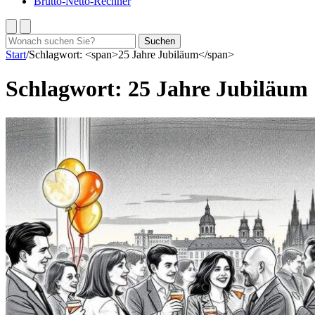
Brutto-Netto-Rechner
Suchen
Suchen
nach:
Start
/
Schlagwort: <span>25 Jahre Jubiläum</span>
Schlagwort:
25 Jahre Jubiläum