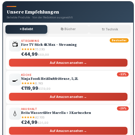
Unsere Empfehlungen
Beliebte Produkte · Von der Redaktion ausgewählt
⭐ Beliebt
📚 Bücher
🔌 Technik
Bestseller
STREAMING
📺
Fire TV Stick 4K Max – Streaming
★
★
★
★
★
(15.230)
€44,99
€69,99
Auf Amazon ansehen →
-33%
KÜCHE
🍳
Ninja Foodi Heißluftfritteuse, 5,2L
★
★
★
★
★
(8.740)
€119,99
€179,99
Auf Amazon ansehen →
-29%
HAUSHALT
💧
Brita Wasserfilter Marella + 3 Kartuschen
★
★
★
★
★
(42.100)
€24,99
€34,99
Auf Amazon ansehen →