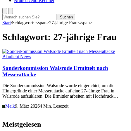
Brutto-Netto-Rechner
Suchen
Suchen
nach:
Start
/
Schlagwort: <span>27-jährige Frau</span>
Schlagwort:
27-jährige Frau
Blaulicht News
Sonderkommission Walsrode Ermittelt nach
Messerattacke
Die Sonderkommission Walsrode wurde eingerichtet, um die
Hintergründe einer Messerattacke auf eine 27-jährige Frau in
Walsrode aufzuklären. Die Ermittler arbeiten mit Hochdruck…
Maik
9. März 2026
4 Min. Lesezeit
M
Meistgelesen