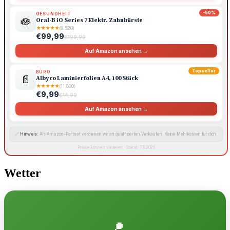
-50%
GESUNDHEIT
🪷
Oral-B iO Series 7 Elektr. Zahnbürste
★
★
★
★
★
(6.520)
€99,99
€199,99
Auf Amazon ansehen →
Topseller
BÜRO
📄
Albyco Laminierfolien A4, 100 Stück
★
★
★
★
★
(11.800)
€9,99
€14,99
Auf Amazon ansehen →
🔗
Hinweis:
Als Amazon-Partner verdienen wir an qualifizierten Verkäufen. Keine Mehrkosten für dich.
Preise können variieren · Stand: 7.8.2026
Wetter
📍