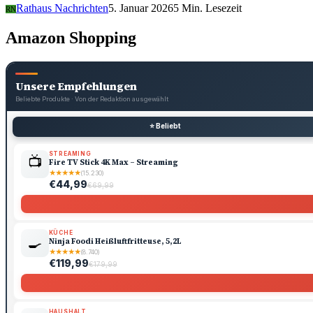
Rathaus Nachrichten
5. Januar 2026
5 Min. Lesezeit
RN
Amazon Shopping
Unsere Empfehlungen
Beliebte Produkte · Von der Redaktion ausgewählt
⭐ Beliebt
STREAMING
📺
Fire TV Stick 4K Max – Streaming
★
★
★
★
★
(15.230)
€44,99
€69,99
KÜCHE
🍳
Ninja Foodi Heißluftfritteuse, 5,2L
★
★
★
★
★
(8.740)
€119,99
€179,99
HAUSHALT