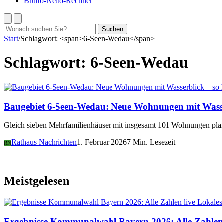
Brutto-Netto-Rechner
Suchen
Suchen
nach:
Start
/
Schlagwort: <span>6-Seen-Wedau</span>
Schlagwort:
6-Seen-Wedau
Baugebiet 6-Seen-Wedau: Neue Wohnungen mit Wasserb
Gleich sieben Mehrfamilienhäuser mit insgesamt 101 Wohnungen pla
Rathaus Nachrichten
1. Februar 2026
7 Min. Lesezeit
RN
Meistgelesen
Lokales
Ergebnisse Kommunalwahl Bayern 2026: Alle Zahlen 