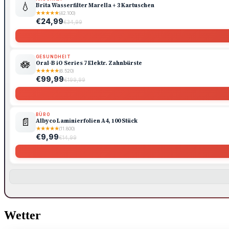
💧
Brita Wasserfilter Marella + 3 Kartuschen
★
★
★
★
★
(42.100)
€24,99
€34,99
GESUNDHEIT
🪷
Oral-B iO Series 7 Elektr. Zahnbürste
★
★
★
★
★
(6.520)
€99,99
€199,99
BÜRO
📄
Albyco Laminierfolien A4, 100 Stück
★
★
★
★
★
(11.800)
€9,99
€14,99
Wetter