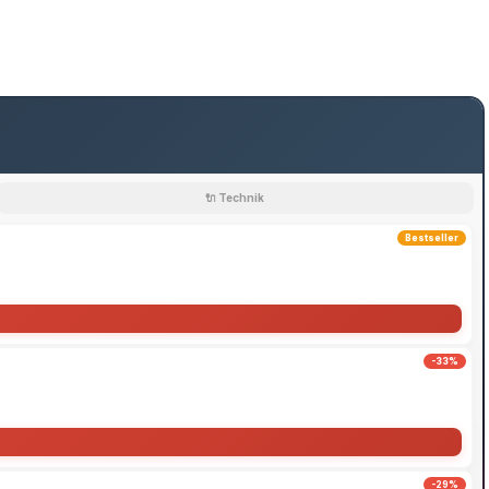
🔌 Technik
Bestseller
-33%
-29%