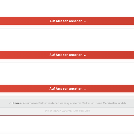
Auf Amazon ansehen →
Auf Amazon ansehen →
Auf Amazon ansehen →
🔗
Hinweis:
Als Amazon-Partner verdienen wir an qualifizierten Verkäufen. Keine Mehrkosten für dich.
Preise können variieren · Stand: 8.8.2026