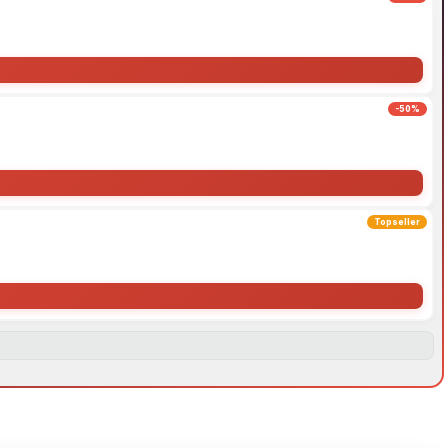
-50%
Topseller