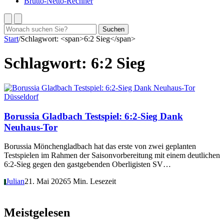
Brutto-Netto-Rechner
Suchen
Suchen
nach:
Start
/
Schlagwort: <span>6:2 Sieg</span>
Schlagwort:
6:2 Sieg
Düsseldorf
Borussia Gladbach Testspiel: 6:2-Sieg Dank
Neuhaus-Tor
Borussia Mönchengladbach hat das erste von zwei geplanten
Testspielen im Rahmen der Saisonvorbereitung mit einem deutlichen
6:2-Sieg gegen den gastgebenden Oberligisten SV…
Julian
21. Mai 2026
5 Min. Lesezeit
J
Meistgelesen