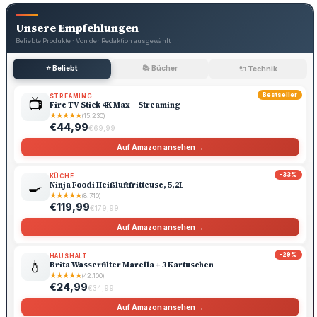
Unsere Empfehlungen
Beliebte Produkte · Von der Redaktion ausgewählt
⭐ Beliebt
📚 Bücher
🔌 Technik
Bestseller
STREAMING
📺
Fire TV Stick 4K Max – Streaming
★
★
★
★
★
(15.230)
€44,99
€69,99
Auf Amazon ansehen →
-33%
KÜCHE
🍳
Ninja Foodi Heißluftfritteuse, 5,2L
★
★
★
★
★
(8.740)
€119,99
€179,99
Auf Amazon ansehen →
-29%
HAUSHALT
💧
Brita Wasserfilter Marella + 3 Kartuschen
★
★
★
★
★
(42.100)
€24,99
€34,99
Auf Amazon ansehen →