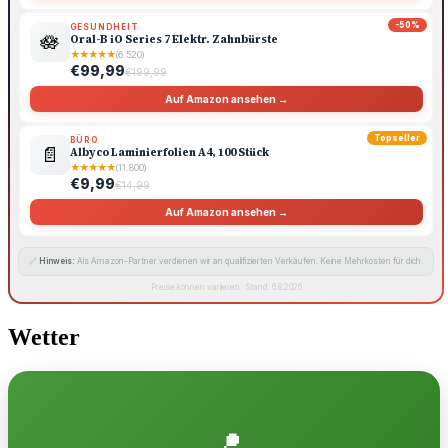
-50%
GESUNDHEIT
🪷
Oral-B iO Series 7 Elektr. Zahnbürste
★
★
★
★
★
(6.520)
€99,99
€199,99
Auf Amazon ansehen →
Topseller
BÜRO
📄
Albyco Laminierfolien A4, 100 Stück
★
★
★
★
★
(11.800)
€9,99
€14,99
Auf Amazon ansehen →
🔗
Hinweis:
Als Amazon-Partner verdienen wir an qualifizierten Verkäufen. Keine Mehrkosten für dich.
Preise können variieren · Stand: 6.8.2026
Wetter
📍