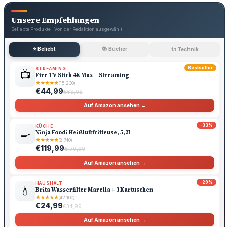
Unsere Empfehlungen
Beliebte Produkte · Von der Redaktion ausgewählt
⭐ Beliebt
📚 Bücher
🔌 Technik
Bestseller
STREAMING
📺
Fire TV Stick 4K Max – Streaming
★
★
★
★
★
(15.230)
€44,99
€69,99
Auf Amazon ansehen →
-33%
KÜCHE
🍳
Ninja Foodi Heißluftfritteuse, 5,2L
★
★
★
★
★
(8.740)
€119,99
€179,99
Auf Amazon ansehen →
-29%
HAUSHALT
💧
Brita Wasserfilter Marella + 3 Kartuschen
★
★
★
★
★
(42.100)
€24,99
€34,99
Auf Amazon ansehen →