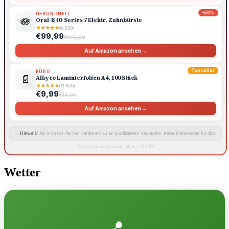
-50%
GESUNDHEIT
🪷
Oral-B iO Series 7 Elektr. Zahnbürste
★
★
★
★
★
(6.520)
€99,99
€199,99
Auf Amazon ansehen →
Topseller
BÜRO
📄
Albyco Laminierfolien A4, 100 Stück
★
★
★
★
★
(11.800)
€9,99
€14,99
Auf Amazon ansehen →
🔗
Hinweis:
Als Amazon-Partner verdienen wir an qualifizierten Verkäufen. Keine Mehrkosten für dich.
Preise können variieren · Stand: 7.8.2026
Wetter
📍