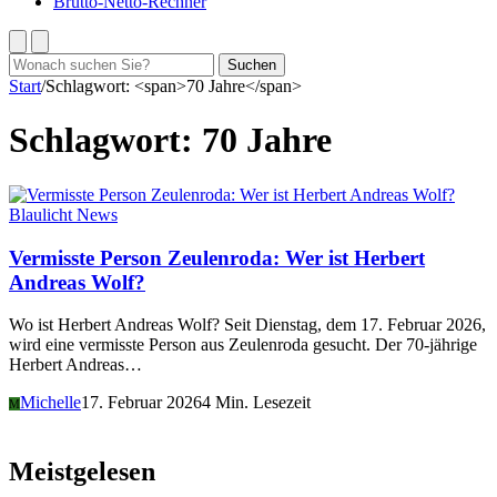
Brutto-Netto-Rechner
Suchen
Suchen
nach:
Start
/
Schlagwort: <span>70 Jahre</span>
Schlagwort:
70 Jahre
Blaulicht News
Vermisste Person Zeulenroda: Wer ist Herbert
Andreas Wolf?
Wo ist Herbert Andreas Wolf? Seit Dienstag, dem 17. Februar 2026,
wird eine vermisste Person aus Zeulenroda gesucht. Der 70-jährige
Herbert Andreas…
Michelle
17. Februar 2026
4 Min. Lesezeit
M
Meistgelesen