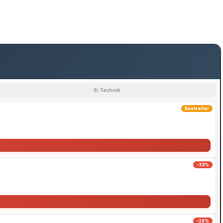
🔌 Technik
Bestseller
-33%
-29%