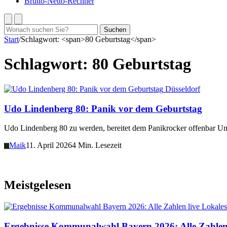
Brutto-Netto-Rechner
Suchen
Suchen
nach:
Start
/
Schlagwort: <span>80 Geburtstag</span>
Schlagwort:
80 Geburtstag
Düsseldorf
Udo Lindenberg 80: Panik vor dem Geburtstag
Udo Lindenberg 80 zu werden, bereitet dem Panikrocker offenbar Un
Maik
11. April 2026
4 Min. Lesezeit
M
Meistgelesen
Lokales
Ergebnisse Kommunalwahl Bayern 2026: Alle Zahlen 