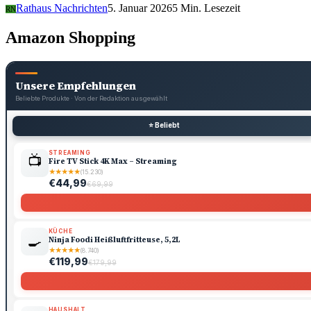
Rathaus Nachrichten
5. Januar 2026
5 Min. Lesezeit
RN
Amazon Shopping
Unsere Empfehlungen
Beliebte Produkte · Von der Redaktion ausgewählt
⭐ Beliebt
STREAMING
📺
Fire TV Stick 4K Max – Streaming
★
★
★
★
★
(15.230)
€44,99
€69,99
KÜCHE
🍳
Ninja Foodi Heißluftfritteuse, 5,2L
★
★
★
★
★
(8.740)
€119,99
€179,99
HAUSHALT