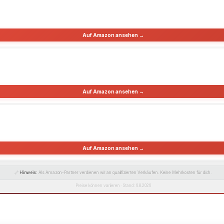
Auf Amazon ansehen →
Auf Amazon ansehen →
Auf Amazon ansehen →
🔗
Hinweis:
Als Amazon-Partner verdienen wir an qualifizierten Verkäufen. Keine Mehrkosten für dich.
Preise können variieren · Stand: 6.8.2026