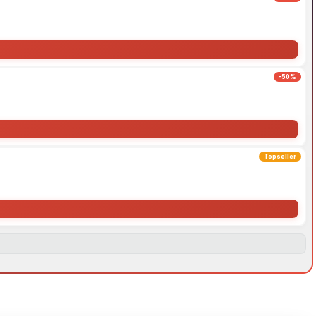
-50%
Topseller