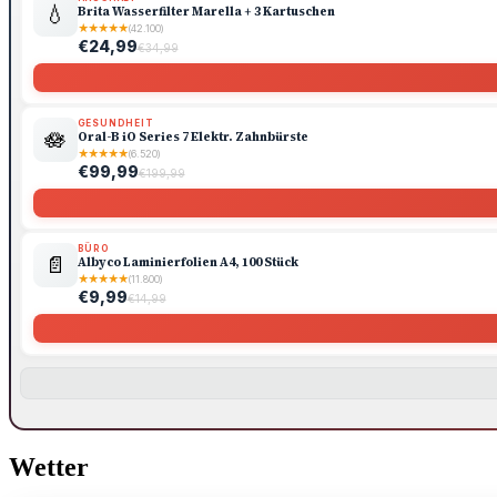
💧
Brita Wasserfilter Marella + 3 Kartuschen
★
★
★
★
★
(42.100)
€24,99
€34,99
GESUNDHEIT
🪷
Oral-B iO Series 7 Elektr. Zahnbürste
★
★
★
★
★
(6.520)
€99,99
€199,99
BÜRO
📄
Albyco Laminierfolien A4, 100 Stück
★
★
★
★
★
(11.800)
€9,99
€14,99
Wetter