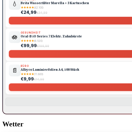
💧
Brita Wasserfilter Marella + 3 Kartuschen
★
★
★
★
★
(42.100)
€24,99
€34,99
GESUNDHEIT
🪷
Oral-B iO Series 7 Elektr. Zahnbürste
★
★
★
★
★
(6.520)
€99,99
€199,99
BÜRO
📄
Albyco Laminierfolien A4, 100 Stück
★
★
★
★
★
(11.800)
€9,99
€14,99
Wetter