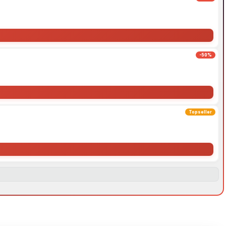
-50%
Topseller