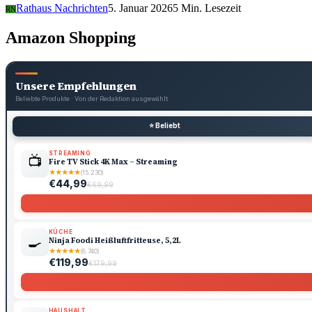
Rathaus Nachrichten
5. Januar 2026
5 Min. Lesezeit
RN
Amazon Shopping
Unsere Empfehlungen
Beliebte Produkte · Von der Redaktion ausgewählt
⭐ Beliebt
STREAMING
📺
Fire TV Stick 4K Max – Streaming
★
★
★
★
★
(15.230)
€44,99
€69,99
KÜCHE
🍳
Ninja Foodi Heißluftfritteuse, 5,2L
★
★
★
★
★
(8.740)
€119,99
€179,99
HAUSHALT