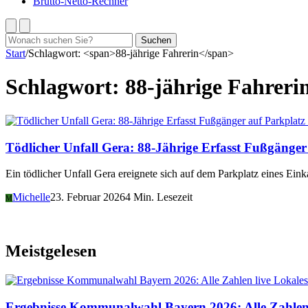
Brutto-Netto-Rechner
Suchen
Suchen
nach:
Start
/
Schlagwort: <span>88-jährige Fahrerin</span>
Schlagwort:
88-jährige Fahreri
Tödlicher Unfall Gera: 88-Jährige Erfasst Fußgänger
Ein tödlicher Unfall Gera ereignete sich auf dem Parkplatz eines Ei
Michelle
23. Februar 2026
4 Min. Lesezeit
M
Meistgelesen
Lokales
Ergebnisse Kommunalwahl Bayern 2026: Alle Zahlen 