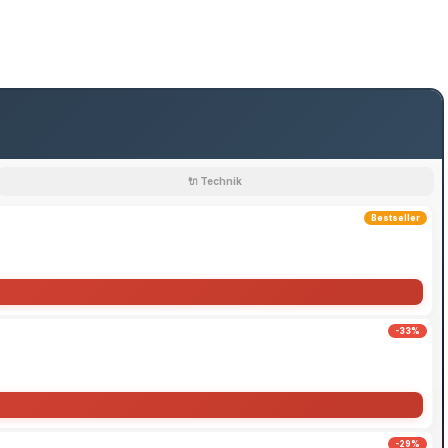
🔌 Technik
Bestseller
-33%
-29%