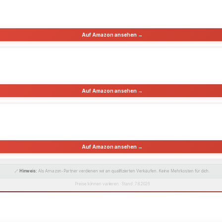
Auf Amazon ansehen →
Auf Amazon ansehen →
Auf Amazon ansehen →
🔗
Hinweis:
Als Amazon-Partner verdienen wir an qualifizierten Verkäufen. Keine Mehrkosten für dich.
Preise können variieren · Stand: 7.8.2026