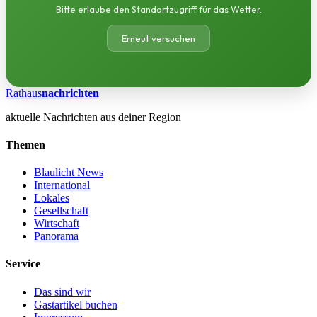
Bitte erlaube den Standortzugriff für das Wetter.
Erneut versuchen
Rathaus
nachrichten
aktuelle Nachrichten aus deiner Region
Themen
Blaulicht News
International
Lokales
Gesellschaft
Wirtschaft
Panorama
Service
Das sind wir
Gastartikel buchen