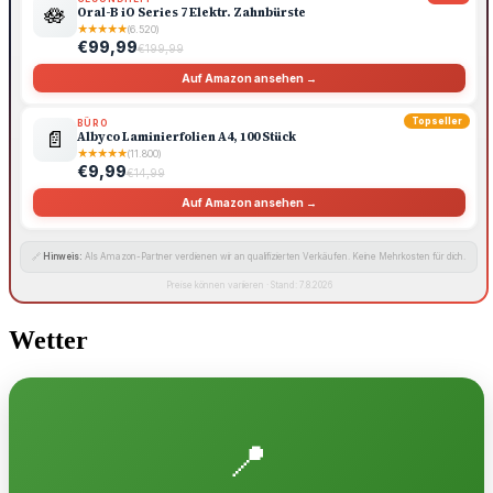
🪷
Oral-B iO Series 7 Elektr. Zahnbürste
★
★
★
★
★
(6.520)
€99,99
€199,99
Auf Amazon ansehen →
Topseller
BÜRO
📄
Albyco Laminierfolien A4, 100 Stück
★
★
★
★
★
(11.800)
€9,99
€14,99
Auf Amazon ansehen →
🔗
Hinweis:
Als Amazon-Partner verdienen wir an qualifizierten Verkäufen. Keine Mehrkosten für dich.
Preise können variieren · Stand: 7.8.2026
Wetter
📍