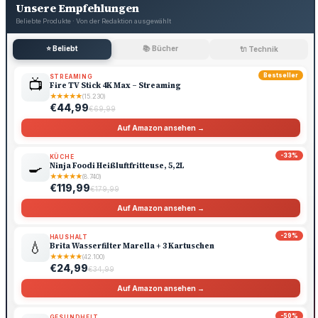
Unsere Empfehlungen
Beliebte Produkte · Von der Redaktion ausgewählt
⭐ Beliebt
📚 Bücher
🔌 Technik
Bestseller
STREAMING
📺
Fire TV Stick 4K Max – Streaming
★
★
★
★
★
(15.230)
€44,99
€69,99
Auf Amazon ansehen →
-33%
KÜCHE
🍳
Ninja Foodi Heißluftfritteuse, 5,2L
★
★
★
★
★
(8.740)
€119,99
€179,99
Auf Amazon ansehen →
-29%
HAUSHALT
💧
Brita Wasserfilter Marella + 3 Kartuschen
★
★
★
★
★
(42.100)
€24,99
€34,99
Auf Amazon ansehen →
-50%
GESUNDHEIT