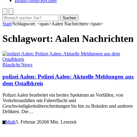
Brutto-Netto-Rechner
Suchen
Suchen
nach:
Start
/
Schlagwort: <span>Aalen Nachrichten</span>
Schlagwort:
Aalen Nachrichten
Blaulicht News
polizei Aalen: Polizei Aalen: Aktuelle Meldungen aus
dem Ostalbkreis
Polizei Aalen bearbeitet ein breites Spektrum an Vorfällen, von
Verkehrsunfällen mit Fahrerflucht und
Geschwindigkeitsüberschreitungen bis hin zu Bränden und anderen
Delikten. Die…
Maik
5. Februar 2026
8 Min. Lesezeit
M