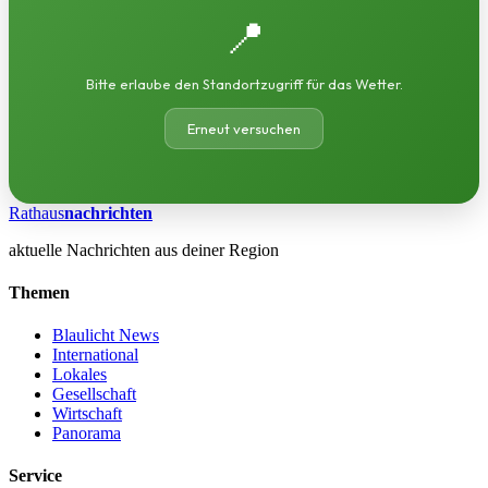
📍
Bitte erlaube den Standortzugriff für das Wetter.
Erneut versuchen
Rathaus
nachrichten
aktuelle Nachrichten aus deiner Region
Themen
Blaulicht News
International
Lokales
Gesellschaft
Wirtschaft
Panorama
Service