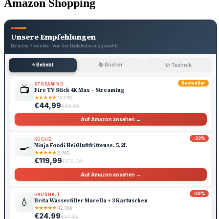
Amazon Shopping
Unsere Empfehlungen
Beliebte Produkte · Von der Redaktion ausgewählt
⭐ Beliebt
📚 Bücher
🔌 Technik
Bestseller
STREAMING
📺
Fire TV Stick 4K Max – Streaming
★
★
★
★
★
(15.230)
€44,99
€69,99
Auf Amazon ansehen →
-33%
KÜCHE
🍳
Ninja Foodi Heißluftfritteuse, 5,2L
★
★
★
★
★
(8.740)
€119,99
€179,99
Auf Amazon ansehen →
-29%
HAUSHALT
💧
Brita Wasserfilter Marella + 3 Kartuschen
★
★
★
★
★
(42.100)
€24,99
€34,99