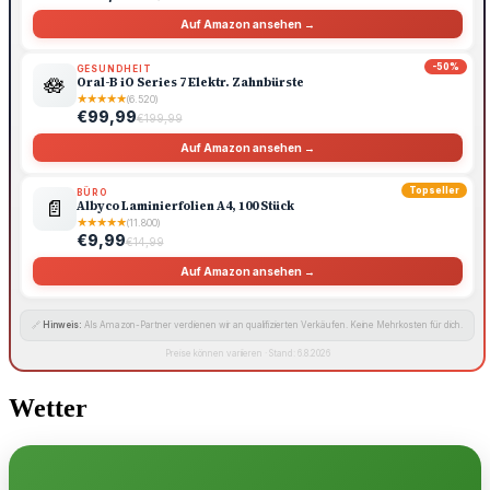
Auf Amazon ansehen →
-50%
GESUNDHEIT
🪷
Oral-B iO Series 7 Elektr. Zahnbürste
★
★
★
★
★
(6.520)
€99,99
€199,99
Auf Amazon ansehen →
Topseller
BÜRO
📄
Albyco Laminierfolien A4, 100 Stück
★
★
★
★
★
(11.800)
€9,99
€14,99
Auf Amazon ansehen →
🔗
Hinweis:
Als Amazon-Partner verdienen wir an qualifizierten Verkäufen. Keine Mehrkosten für dich.
Preise können variieren · Stand: 6.8.2026
Wetter