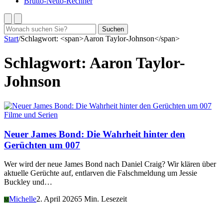
Brutto-Netto-Rechner
Suchen
Suchen
nach:
Start
/
Schlagwort: <span>Aaron Taylor-Johnson</span>
Schlagwort:
Aaron Taylor-
Johnson
Filme und Serien
Neuer James Bond: Die Wahrheit hinter den
Gerüchten um 007
Wer wird der neue James Bond nach Daniel Craig? Wir klären über
aktuelle Gerüchte auf, entlarven die Falschmeldung um Jessie
Buckley und…
Michelle
2. April 2026
5 Min. Lesezeit
M