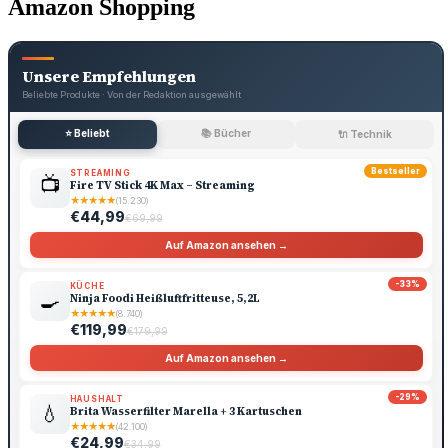
Amazon Shopping
Unsere Empfehlungen
Beliebte Produkte · Von der Redaktion ausgewählt
⭐ Beliebt
📚 Bücher
🔌 Technik
Bestseller
STREAMING
📺
Fire TV Stick 4K Max – Streaming
★
★
★
★
★
(15.230)
€44,99
€69,99
Auf Amazon ansehen →
-33%
KÜCHE
🍳
Ninja Foodi Heißluftfritteuse, 5,2L
★
★
★
★
★
(8.740)
€119,99
€179,99
Auf Amazon ansehen →
-29%
HAUSHALT
💧
Brita Wasserfilter Marella + 3 Kartuschen
★
★
★
★
★
(42.100)
€24,99
€34,99