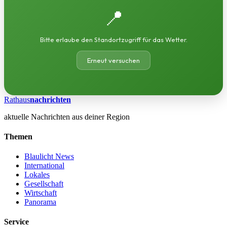
📍
Bitte erlaube den Standortzugriff für das Wetter.
Erneut versuchen
Rathaus
nachrichten
aktuelle Nachrichten aus deiner Region
Themen
Blaulicht News
International
Lokales
Gesellschaft
Wirtschaft
Panorama
Service