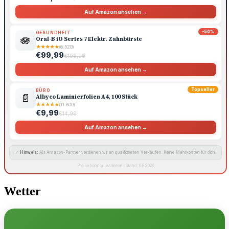
Auf Amazon ansehen →
-50%
GESUNDHEIT
🪷
Oral-B iO Series 7 Elektr. Zahnbürste
★
★
★
★
★
(6.520)
€99,99
€199,99
Auf Amazon ansehen →
Topseller
BÜRO
📄
Albyco Laminierfolien A4, 100 Stück
★
★
★
★
★
(11.800)
€9,99
€14,99
Auf Amazon ansehen →
🔗
Hinweis:
Als Amazon-Partner verdienen wir an qualifizierten Verkäufen. Keine Mehrkosten für dich.
Preise können variieren · Stand: 6.8.2026
Wetter