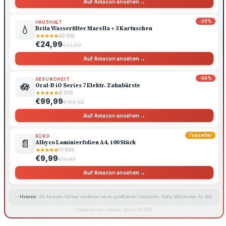
Auf Amazon ansehen →
-29%
HAUSHALT
💧
Brita Wasserfilter Marella + 3 Kartuschen
★
★
★
★
★
(42.100)
€24,99
€34,99
Auf Amazon ansehen →
-50%
GESUNDHEIT
🪷
Oral-B iO Series 7 Elektr. Zahnbürste
★
★
★
★
★
(6.520)
€99,99
€199,99
Auf Amazon ansehen →
Topseller
BÜRO
📄
Albyco Laminierfolien A4, 100 Stück
★
★
★
★
★
(11.800)
€9,99
€14,99
Auf Amazon ansehen →
🔗
Hinweis:
Als Amazon-Partner verdienen wir an qualifizierten Verkäufen. Keine Mehrkosten für dich.
Preise können variieren · Stand: 9.8.2026