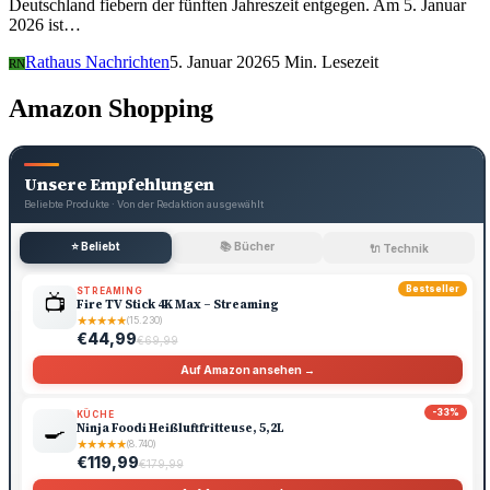
Deutschland fiebern der fünften Jahreszeit entgegen. Am 5. Januar
2026 ist…
Rathaus Nachrichten
5. Januar 2026
5 Min. Lesezeit
RN
Amazon Shopping
Unsere Empfehlungen
Beliebte Produkte · Von der Redaktion ausgewählt
⭐ Beliebt
📚 Bücher
🔌 Technik
Bestseller
STREAMING
📺
Fire TV Stick 4K Max – Streaming
★
★
★
★
★
(15.230)
€44,99
€69,99
Auf Amazon ansehen →
-33%
KÜCHE
🍳
Ninja Foodi Heißluftfritteuse, 5,2L
★
★
★
★
★
(8.740)
€119,99
€179,99