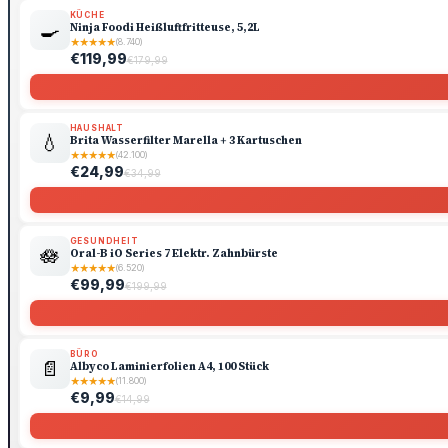
KÜCHE
🍳
Ninja Foodi Heißluftfritteuse, 5,2L
★
★
★
★
★
(8.740)
€119,99
€179,99
HAUSHALT
💧
Brita Wasserfilter Marella + 3 Kartuschen
★
★
★
★
★
(42.100)
€24,99
€34,99
GESUNDHEIT
🪷
Oral-B iO Series 7 Elektr. Zahnbürste
★
★
★
★
★
(6.520)
€99,99
€199,99
BÜRO
📄
Albyco Laminierfolien A4, 100 Stück
★
★
★
★
★
(11.800)
€9,99
€14,99