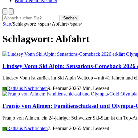
Brutto-Netto-Rechner
Suchen
Suchen
nach:
Start
/
Schlagwort: <span>Abfahrt</span>
Schlagwort:
Abfahrt
Olymp
Lindsey Vonn Ski Alpin: Sensations-Comeback 2026 
Lindsey Vonn ist zurück im Ski Alpin Weltcup – mit 41 Jahren und e
Rathaus Nachrichten
9. Februar 2026
7 Min. Lesezeit
RN
Olympia
Franjo von Allmen: Familienschicksal und Olympia-
Franjo von Allmen, ein 24-jähriger Schweizer Ski-Star, ist ein Top
Rathaus Nachrichten
7. Februar 2026
5 Min. Lesezeit
RN