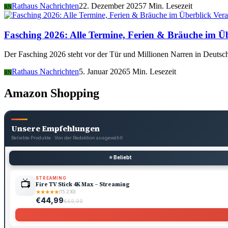
Rathaus Nachrichten
22. Dezember 2025
7 Min. Lesezeit
RN
Vera
Fasching 2026: Alle Termine, Ferien & Bräuche im Ü
Der Fasching 2026 steht vor der Tür und Millionen Narren in Deutsch
Rathaus Nachrichten
5. Januar 2026
5 Min. Lesezeit
RN
Amazon Shopping
Unsere Empfehlungen
Beliebte Produkte · Von der Redaktion ausgewählt
⭐ Beliebt
STREAMING
📺
Fire TV Stick 4K Max – Streaming
★
★
★
★
★
(15.230)
€44,99
€69,99