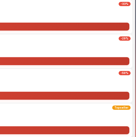
-33%
-29%
-50%
Topseller