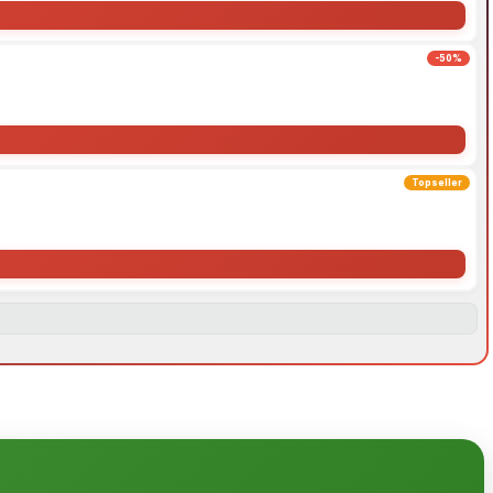
-50%
Topseller