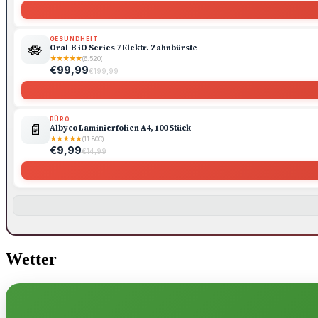
GESUNDHEIT
🪷
Oral-B iO Series 7 Elektr. Zahnbürste
★
★
★
★
★
(6.520)
€99,99
€199,99
BÜRO
📄
Albyco Laminierfolien A4, 100 Stück
★
★
★
★
★
(11.800)
€9,99
€14,99
Wetter