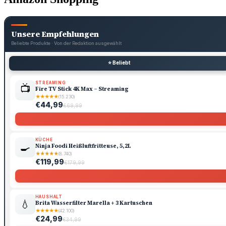
Unsere Empfehlungen
Beliebte Produkte · Von der Redaktion ausgewählt
⭐ Beliebt
STREAMING
📺
Fire TV Stick 4K Max – Streaming
★
★
★
★
★
(15.230)
€44,99
€69,99
KÜCHE
🍳
Ninja Foodi Heißluftfritteuse, 5,2L
★
★
★
★
★
(8.740)
€119,99
€179,99
HAUSHALT
💧
Brita Wasserfilter Marella + 3 Kartuschen
★
★
★
★
★
(42.100)
€24,99
€34,99