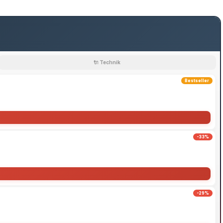
🔌 Technik
Bestseller
-33%
-29%