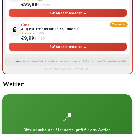
€99,99
€199,99
Auf Amazon ansehen →
Topseller
BÜRO
📄
Albyco Laminierfolien A4, 100 Stück
★
★
★
★
★
(11.800)
€9,99
€14,99
Auf Amazon ansehen →
🔗
Hinweis:
Als Amazon-Partner verdienen wir an qualifizierten Verkäufen. Keine Mehrkosten für dich.
Preise können variieren · Stand: 8.8.2026
Wetter
📍
Bitte erlaube den Standortzugriff für das Wetter.