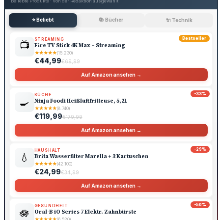
Beliebte Produkte · Von der Redaktion ausgewählt
⭐ Beliebt
📚 Bücher
🔌 Technik
Bestseller
STREAMING
📺
Fire TV Stick 4K Max – Streaming
★
★
★
★
★
(15.230)
€44,99
€69,99
Auf Amazon ansehen →
-33%
KÜCHE
🍳
Ninja Foodi Heißluftfritteuse, 5,2L
★
★
★
★
★
(8.740)
€119,99
€179,99
Auf Amazon ansehen →
-29%
HAUSHALT
💧
Brita Wasserfilter Marella + 3 Kartuschen
★
★
★
★
★
(42.100)
€24,99
€34,99
Auf Amazon ansehen →
-50%
GESUNDHEIT
🪷
Oral-B iO Series 7 Elektr. Zahnbürste
★
★
★
★
★
(6.520)