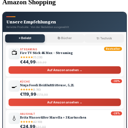
Amazon Shopping
Unsere Empfehlungen
Beliebte Produkte · Von der Redaktion ausgewählt
⭐ Beliebt
📚 Bücher
🔌 Technik
Bestseller
STREAMING
📺
Fire TV Stick 4K Max – Streaming
★
★
★
★
★
(15.230)
€44,99
€69,99
Auf Amazon ansehen →
-33%
KÜCHE
🍳
Ninja Foodi Heißluftfritteuse, 5,2L
★
★
★
★
★
(8.740)
€119,99
€179,99
Auf Amazon ansehen →
-29%
HAUSHALT
💧
Brita Wasserfilter Marella + 3 Kartuschen
★
★
★
★
★
(42.100)
€24,99
€34,99