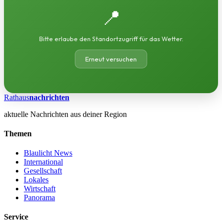
📍
Bitte erlaube den Standortzugriff für das Wetter.
Erneut versuchen
Rathaus
nachrichten
aktuelle Nachrichten aus deiner Region
Themen
Blaulicht News
International
Gesellschaft
Lokales
Wirtschaft
Panorama
Service