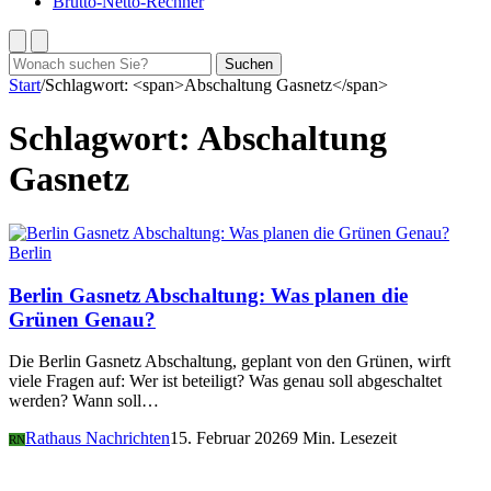
Brutto-Netto-Rechner
Suchen
Suchen
nach:
Start
/
Schlagwort: <span>Abschaltung Gasnetz</span>
Schlagwort:
Abschaltung
Gasnetz
Berlin
Berlin Gasnetz Abschaltung: Was planen die
Grünen Genau?
Die Berlin Gasnetz Abschaltung, geplant von den Grünen, wirft
viele Fragen auf: Wer ist beteiligt? Was genau soll abgeschaltet
werden? Wann soll…
Rathaus Nachrichten
15. Februar 2026
9 Min. Lesezeit
RN