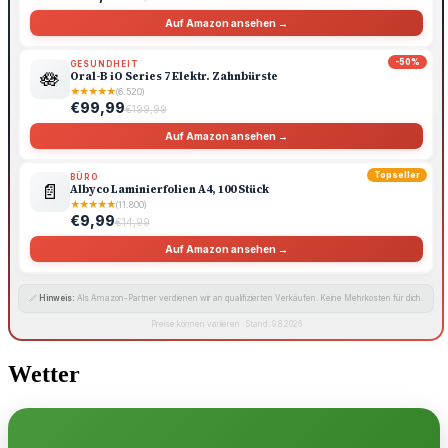
Auf Amazon ansehen →
-50%
GESUNDHEIT
🪷
Oral-B iO Series 7 Elektr. Zahnbürste
★
★
★
★
★
(6.520)
€99,99
€199,99
Auf Amazon ansehen →
Topseller
BÜRO
📄
Albyco Laminierfolien A4, 100 Stück
★
★
★
★
★
(11.800)
€9,99
€14,99
Auf Amazon ansehen →
🔗
Hinweis:
Als Amazon-Partner verdienen wir an qualifizierten Verkäufen. Keine Mehrkosten für dich.
Preise können variieren · Stand: 9.8.2026
Wetter