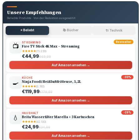
Unsere Empfehlungen
Beliebte Produkte · Von der Redaktion ausgewählt
⭐ Beliebt
📚 Bücher
🔌 Technik
Bestseller
STREAMING
📺
Fire TV Stick 4K Max – Streaming
★
★
★
★
★
(15.230)
€44,99
€69,99
Auf Amazon ansehen →
-33%
KÜCHE
🍳
Ninja Foodi Heißluftfritteuse, 5,2L
★
★
★
★
★
(8.740)
€119,99
€179,99
Auf Amazon ansehen →
-29%
HAUSHALT
💧
Brita Wasserfilter Marella + 3 Kartuschen
★
★
★
★
★
(42.100)
€24,99
€34,99
Auf Amazon ansehen →