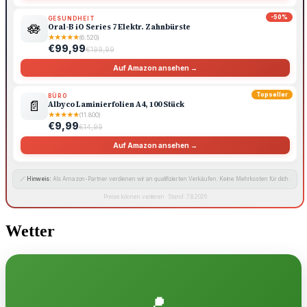
-50%
GESUNDHEIT
🪷
Oral-B iO Series 7 Elektr. Zahnbürste
★
★
★
★
★
(6.520)
€99,99
€199,99
Auf Amazon ansehen →
Topseller
BÜRO
📄
Albyco Laminierfolien A4, 100 Stück
★
★
★
★
★
(11.800)
€9,99
€14,99
Auf Amazon ansehen →
🔗
Hinweis:
Als Amazon-Partner verdienen wir an qualifizierten Verkäufen. Keine Mehrkosten für dich.
Preise können variieren · Stand: 7.8.2026
Wetter
📍