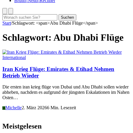
Brutto-Netto-Rechner
Suchen
Suchen
nach:
Start
/
Schlagwort: <span>Abu Dhabi Flüge</span>
Schlagwort:
Abu Dhabi Flüge
International
Iran Krieg Flüge: Emirates & Etihad Nehmen
Betrieb Wieder
Die ersten iran krieg flüge von Dubai und Abu Dhabi sollen wieder
abheben, nachdem es aufgrund der jüngsten Eskalationen im Nahen
Osten…
Michelle
2. März 2026
6 Min. Lesezeit
M
Meistgelesen