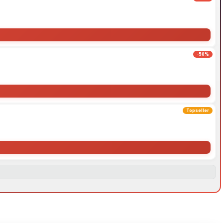
-50%
Topseller