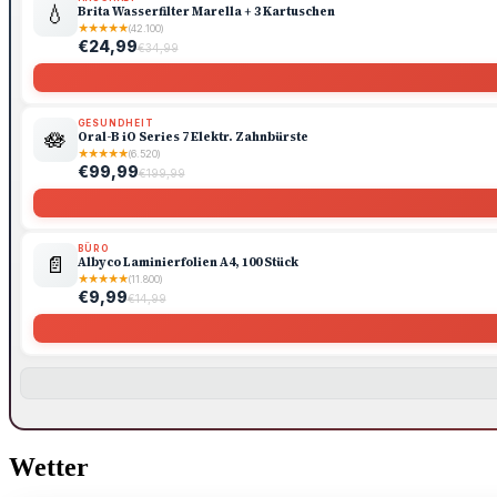
💧
Brita Wasserfilter Marella + 3 Kartuschen
★
★
★
★
★
(42.100)
€24,99
€34,99
GESUNDHEIT
🪷
Oral-B iO Series 7 Elektr. Zahnbürste
★
★
★
★
★
(6.520)
€99,99
€199,99
BÜRO
📄
Albyco Laminierfolien A4, 100 Stück
★
★
★
★
★
(11.800)
€9,99
€14,99
Wetter