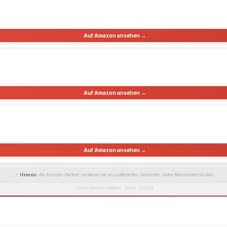
Auf Amazon ansehen →
Auf Amazon ansehen →
Auf Amazon ansehen →
🔗
Hinweis:
Als Amazon-Partner verdienen wir an qualifizierten Verkäufen. Keine Mehrkosten für dich.
Preise können variieren · Stand: 7.8.2026