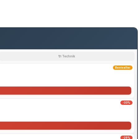
🔌 Technik
Bestseller
-33%
-29%