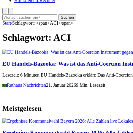
Brutto-Netto-Rechner
Suchen
Suchen
nach:
Start
/
Schlagwort: <span>ACI</span>
Schlagwort:
ACI
EU Handels-Bazooka: Was ist das Anti-Coercion In
Lesezeit: 6 Minuten EU Handels-Bazooka erklärt: Das Anti-Coercion 
Rathaus Nachrichten
21. Januar 2026
9 Min. Lesezeit
RN
Meistgelesen
Lokales
Ergebnisse Kommunalwahl Bayern 2026: Alle Zahlen 