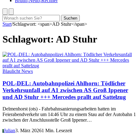
Brutto-Netto-Rechner
Suchen
Suchen
nach:
Start
/
Schlagwort: <span>AD Stuhr</span>
Schlagwort:
AD Stuhr
Blaulicht News
POL-DEL: Autobahnpolizei Ahlhorn: Tödlicher
Verkehrsunfall auf A1 zwischen AS Groß Ippener
und AD Stuhr +++ Mercedes prallt auf Sattelzug
Delmenhorst (ots) - Fahrbahnsanierungsarbeiten hatten im
Feierabendverkehr um 14:46 Uhr zu einem Stau auf der Autobahn 1
zwischen der Anschlussstelle Groß Ippener…
Julian
3. März 2026
1 Min. Lesezeit
J