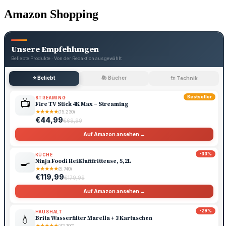
Amazon Shopping
Unsere Empfehlungen
Beliebte Produkte · Von der Redaktion ausgewählt
⭐ Beliebt
📚 Bücher
🔌 Technik
Bestseller
STREAMING
📺
Fire TV Stick 4K Max – Streaming
★
★
★
★
★
(15.230)
€44,99
€69,99
Auf Amazon ansehen →
-33%
KÜCHE
🍳
Ninja Foodi Heißluftfritteuse, 5,2L
★
★
★
★
★
(8.740)
€119,99
€179,99
Auf Amazon ansehen →
-29%
HAUSHALT
💧
Brita Wasserfilter Marella + 3 Kartuschen
★
★
★
★
★
(42.100)