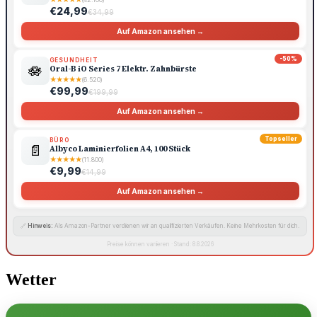
€24,99
€34,99
Auf Amazon ansehen →
-50%
GESUNDHEIT
🪷
Oral-B iO Series 7 Elektr. Zahnbürste
★
★
★
★
★
(6.520)
€99,99
€199,99
Auf Amazon ansehen →
Topseller
BÜRO
📄
Albyco Laminierfolien A4, 100 Stück
★
★
★
★
★
(11.800)
€9,99
€14,99
Auf Amazon ansehen →
🔗
Hinweis:
Als Amazon-Partner verdienen wir an qualifizierten Verkäufen. Keine Mehrkosten für dich.
Preise können variieren · Stand: 8.8.2026
Wetter