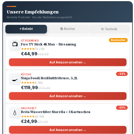
Unsere Empfehlungen
Beliebte Produkte · Von der Redaktion ausgewählt
⭐ Beliebt
📚 Bücher
🔌 Technik
Bestseller
STREAMING
📺
Fire TV Stick 4K Max – Streaming
★
★
★
★
★
(15.230)
€44,99
€69,99
Auf Amazon ansehen →
-33%
KÜCHE
🍳
Ninja Foodi Heißluftfritteuse, 5,2L
★
★
★
★
★
(8.740)
€119,99
€179,99
Auf Amazon ansehen →
-29%
HAUSHALT
💧
Brita Wasserfilter Marella + 3 Kartuschen
★
★
★
★
★
(42.100)
€24,99
€34,99
Auf Amazon ansehen →