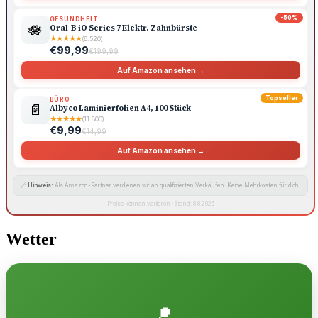
-50%
GESUNDHEIT
🪷
Oral-B iO Series 7 Elektr. Zahnbürste
★
★
★
★
★
(6.520)
€99,99
€199,99
Auf Amazon ansehen →
Topseller
BÜRO
📄
Albyco Laminierfolien A4, 100 Stück
★
★
★
★
★
(11.800)
€9,99
€14,99
Auf Amazon ansehen →
🔗
Hinweis:
Als Amazon-Partner verdienen wir an qualifizierten Verkäufen. Keine Mehrkosten für dich.
Preise können variieren · Stand: 8.8.2026
Wetter
📍