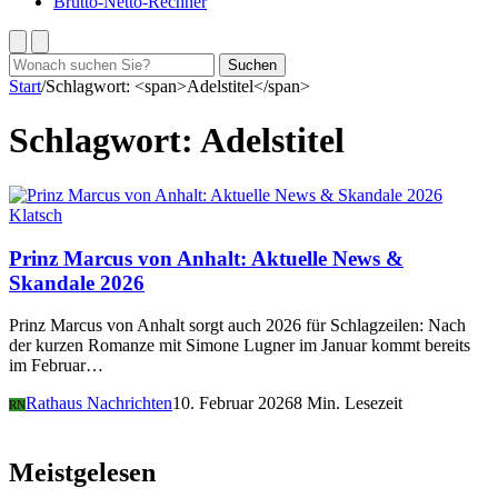
Brutto-Netto-Rechner
Suchen
Suchen
nach:
Start
/
Schlagwort: <span>Adelstitel</span>
Schlagwort:
Adelstitel
Klatsch
Prinz Marcus von Anhalt: Aktuelle News &
Skandale 2026
Prinz Marcus von Anhalt sorgt auch 2026 für Schlagzeilen: Nach
der kurzen Romanze mit Simone Lugner im Januar kommt bereits
im Februar…
Rathaus Nachrichten
10. Februar 2026
8 Min. Lesezeit
RN
Meistgelesen