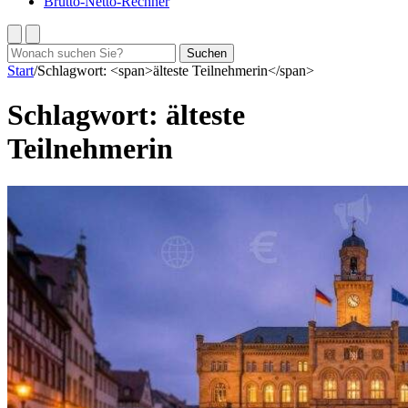
Brutto-Netto-Rechner
Suchen
Suchen
nach:
Start
/
Schlagwort: <span>älteste Teilnehmerin</span>
Schlagwort:
älteste
Teilnehmerin