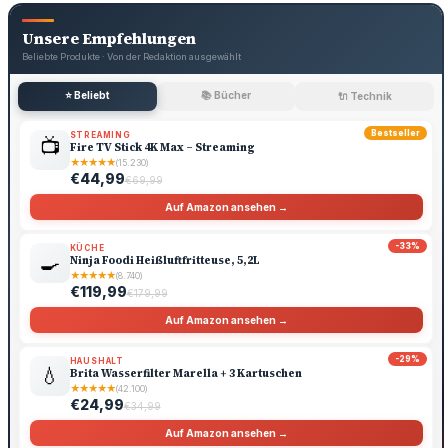
Unsere Empfehlungen
Beliebte Produkte · Von der Redaktion ausgewählt
⭐ Beliebt
📚 Bücher
🔌 Technik
Bestseller
STREAMING
📺
Fire TV Stick 4K Max – Streaming
★
★
★
★
★
(15.230)
€44,99
€69,99
Auf Amazon ansehen →
-33%
KÜCHE
🍳
Ninja Foodi Heißluftfritteuse, 5,2L
★
★
★
★
★
(8.740)
€119,99
€179,99
Auf Amazon ansehen →
-29%
HAUSHALT
💧
Brita Wasserfilter Marella + 3 Kartuschen
★
★
★
★
★
(42.100)
€24,99
€34,99
Auf Amazon ansehen →