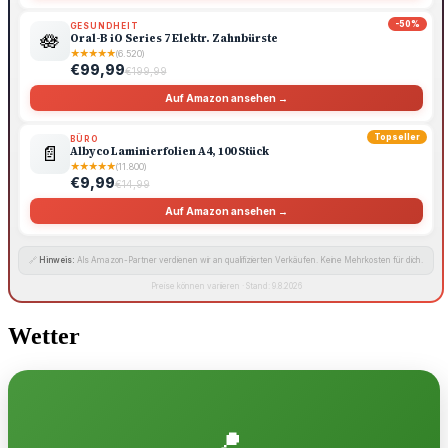
-50%
GESUNDHEIT
🪷
Oral-B iO Series 7 Elektr. Zahnbürste
★
★
★
★
★
(6.520)
€99,99
€199,99
Auf Amazon ansehen →
Topseller
BÜRO
📄
Albyco Laminierfolien A4, 100 Stück
★
★
★
★
★
(11.800)
€9,99
€14,99
Auf Amazon ansehen →
🔗
Hinweis:
Als Amazon-Partner verdienen wir an qualifizierten Verkäufen. Keine Mehrkosten für dich.
Preise können variieren · Stand: 9.8.2026
Wetter
📍