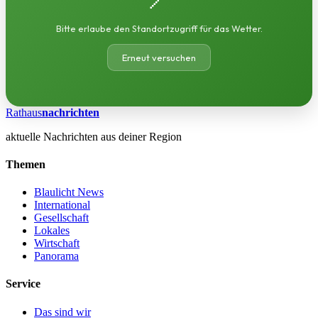
Bitte erlaube den Standortzugriff für das Wetter.
Erneut versuchen
Rathaus
nachrichten
aktuelle Nachrichten aus deiner Region
Themen
Blaulicht News
International
Gesellschaft
Lokales
Wirtschaft
Panorama
Service
Das sind wir