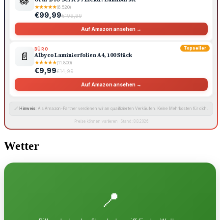
🪷
★
★
★
★
★
(6.520)
€99,99
€199,99
Auf Amazon ansehen →
Topseller
BÜRO
📄
Albyco Laminierfolien A4, 100 Stück
★
★
★
★
★
(11.800)
€9,99
€14,99
Auf Amazon ansehen →
🔗
Hinweis:
Als Amazon-Partner verdienen wir an qualifizierten Verkäufen. Keine Mehrkosten für dich.
Preise können variieren · Stand: 8.8.2026
Wetter
📍