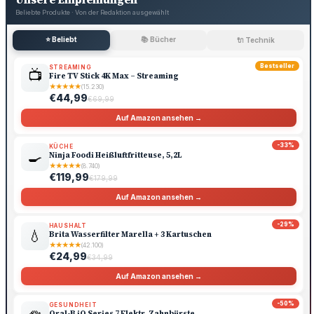
Beliebte Produkte · Von der Redaktion ausgewählt
⭐ Beliebt
📚 Bücher
🔌 Technik
Bestseller
STREAMING
📺
Fire TV Stick 4K Max – Streaming
★
★
★
★
★
(15.230)
€44,99
€69,99
Auf Amazon ansehen →
-33%
KÜCHE
🍳
Ninja Foodi Heißluftfritteuse, 5,2L
★
★
★
★
★
(8.740)
€119,99
€179,99
Auf Amazon ansehen →
-29%
HAUSHALT
💧
Brita Wasserfilter Marella + 3 Kartuschen
★
★
★
★
★
(42.100)
€24,99
€34,99
Auf Amazon ansehen →
-50%
GESUNDHEIT
Oral-B iO Series 7 Elektr. Zahnbürste