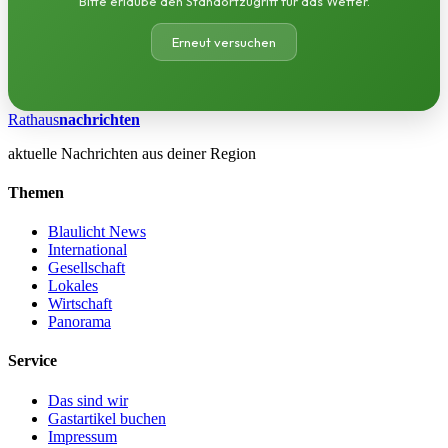
Bitte erlaube den Standortzugriff für das Wetter.
Erneut versuchen
Rathaus
nachrichten
aktuelle Nachrichten aus deiner Region
Themen
Blaulicht News
International
Gesellschaft
Lokales
Wirtschaft
Panorama
Service
Das sind wir
Gastartikel buchen
Impressum