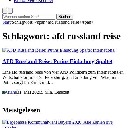
Brutto-Netto-Rechner
Suchen
Suchen
nach:
Start
/
Schlagwort: <span>afd russland reise</span>
Schlagwort:
afd russland reise
International
AFD Russland Reise: Putins Einladung Spaltet
Eine afd russland reise von vier AfD-Politikern zum Internationalen
Wirtschaftsforum in St. Petersburg, auf Einladung von Wladimir
Putin, sorgt für Kritik und…
Ariane
31. Mai 2026
5 Min. Lesezeit
A
Meistgelesen
Lokales