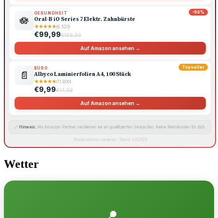
-50%
GESUNDHEIT
🪷
Oral-B iO Series 7 Elektr. Zahnbürste
★
★
★
★
★
(6.520)
€99,99
€199,99
Auf Amazon ansehen →
Topseller
BÜRO
📄
Albyco Laminierfolien A4, 100 Stück
★
★
★
★
★
(11.800)
€9,99
€14,99
Auf Amazon ansehen →
🔗
Hinweis:
Als Amazon-Partner verdienen wir an qualifizierten Verkäufen. Keine Mehrkosten für dich.
Preise können variieren · Stand: 9.8.2026
Wetter
📍