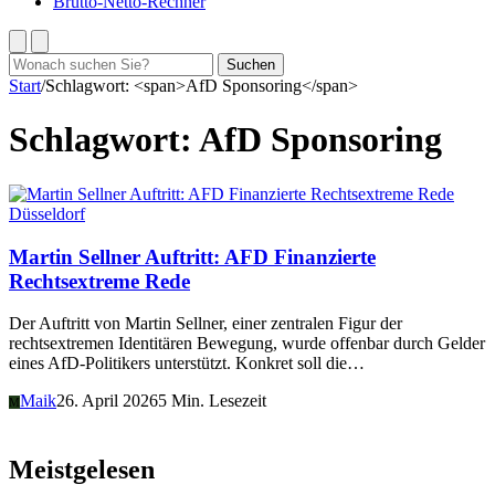
Brutto-Netto-Rechner
Suchen
Suchen
nach:
Start
/
Schlagwort: <span>AfD Sponsoring</span>
Schlagwort:
AfD Sponsoring
Düsseldorf
Martin Sellner Auftritt: AFD Finanzierte
Rechtsextreme Rede
Der Auftritt von Martin Sellner, einer zentralen Figur der
rechtsextremen Identitären Bewegung, wurde offenbar durch Gelder
eines AfD-Politikers unterstützt. Konkret soll die…
Maik
26. April 2026
5 Min. Lesezeit
M
Meistgelesen