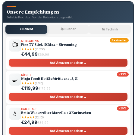
Unsere Empfehlungen
Beliebte Produkte · Von der Redaktion ausgewählt
⭐ Beliebt
📚 Bücher
🔌 Technik
Bestseller
STREAMING
📺
Fire TV Stick 4K Max – Streaming
★
★
★
★
★
(15.230)
€44,99
€69,99
Auf Amazon ansehen →
-33%
KÜCHE
🍳
Ninja Foodi Heißluftfritteuse, 5,2L
★
★
★
★
★
(8.740)
€119,99
€179,99
Auf Amazon ansehen →
-29%
HAUSHALT
💧
Brita Wasserfilter Marella + 3 Kartuschen
★
★
★
★
★
(42.100)
€24,99
€34,99
Auf Amazon ansehen →