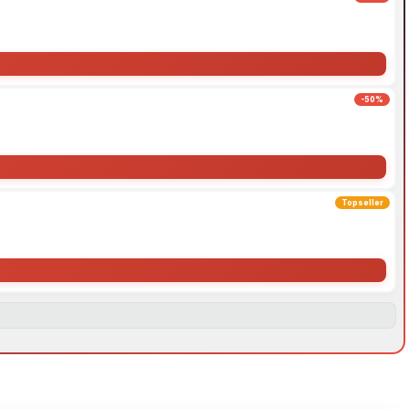
-50%
Topseller