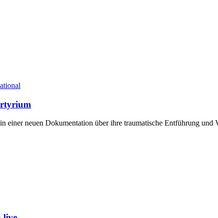
ational
artyrium
h in einer neuen Dokumentation über ihre traumatische Entführung un
live