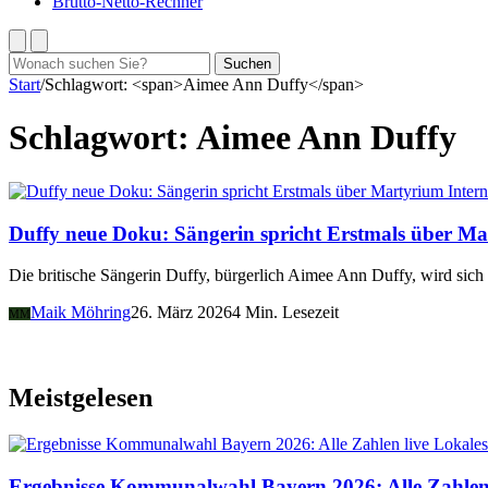
Brutto-Netto-Rechner
Suchen
Suchen
nach:
Start
/
Schlagwort: <span>Aimee Ann Duffy</span>
Schlagwort:
Aimee Ann Duffy
Intern
Duffy neue Doku: Sängerin spricht Erstmals über M
Die britische Sängerin Duffy, bürgerlich Aimee Ann Duffy, wird sic
Maik Möhring
26. März 2026
4 Min. Lesezeit
MM
Meistgelesen
Lokales
Ergebnisse Kommunalwahl Bayern 2026: Alle Zahlen 