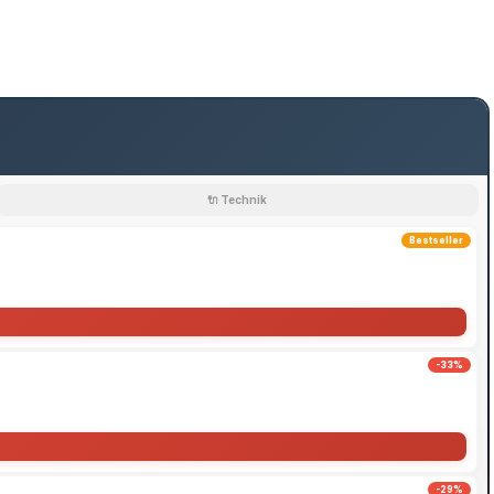
🔌 Technik
Bestseller
-33%
-29%