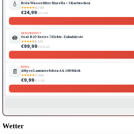
💧
Brita Wasserfilter Marella + 3 Kartuschen
★
★
★
★
★
(42.100)
€24,99
€34,99
GESUNDHEIT
🪷
Oral-B iO Series 7 Elektr. Zahnbürste
★
★
★
★
★
(6.520)
€99,99
€199,99
BÜRO
📄
Albyco Laminierfolien A4, 100 Stück
★
★
★
★
★
(11.800)
€9,99
€14,99
Wetter