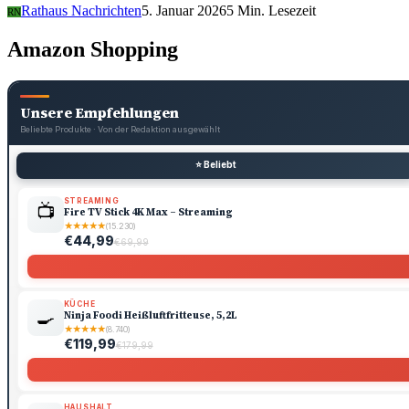
Rathaus Nachrichten
5. Januar 2026
5 Min. Lesezeit
RN
Amazon Shopping
Unsere Empfehlungen
Beliebte Produkte · Von der Redaktion ausgewählt
⭐ Beliebt
STREAMING
📺
Fire TV Stick 4K Max – Streaming
★
★
★
★
★
(15.230)
€44,99
€69,99
KÜCHE
🍳
Ninja Foodi Heißluftfritteuse, 5,2L
★
★
★
★
★
(8.740)
€119,99
€179,99
HAUSHALT