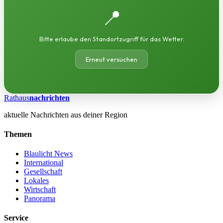
📍
Bitte erlaube den Standortzugriff für das Wetter.
Erneut versuchen
Rathaus
nachrichten
aktuelle Nachrichten aus deiner Region
Themen
Blaulicht News
International
Gesellschaft
Lokales
Wirtschaft
Panorama
Service