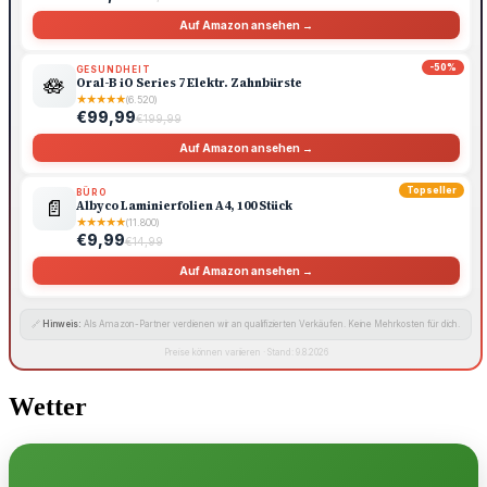
Auf Amazon ansehen →
-50%
GESUNDHEIT
🪷
Oral-B iO Series 7 Elektr. Zahnbürste
★
★
★
★
★
(6.520)
€99,99
€199,99
Auf Amazon ansehen →
Topseller
BÜRO
📄
Albyco Laminierfolien A4, 100 Stück
★
★
★
★
★
(11.800)
€9,99
€14,99
Auf Amazon ansehen →
🔗
Hinweis:
Als Amazon-Partner verdienen wir an qualifizierten Verkäufen. Keine Mehrkosten für dich.
Preise können variieren · Stand: 9.8.2026
Wetter