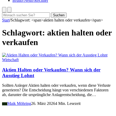
Brutto-Netto-Rechner
Suchen
Suchen
nach:
Start
/
Schlagwort: <span>aktien halten oder verkaufen</span>
Schlagwort:
aktien halten oder
verkaufen
Wirtschaft
Aktien Halten oder Verkaufen? Wann sich der
Ausstieg Lohnt
Sollten Anleger Aktien halten oder verkaufen, wenn diese Verluste
generieren? Die Entscheidung hängt von verschiedenen Faktoren
ab, darunter die ursprüngliche Anlageentscheidung, die…
Maik Möhring
26. März 2026
4 Min. Lesezeit
MM