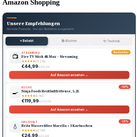
Amazon Shopping
Unsere Empfehlungen
Beliebte Produkte · Von der Redaktion ausgewählt
⭐ Beliebt
📚 Bücher
🔌 Technik
Bestseller
STREAMING
📺
Fire TV Stick 4K Max – Streaming
★
★
★
★
★
(15.230)
€44,99
€69,99
Auf Amazon ansehen →
-33%
KÜCHE
🍳
Ninja Foodi Heißluftfritteuse, 5,2L
★
★
★
★
★
(8.740)
€119,99
€179,99
Auf Amazon ansehen →
-29%
HAUSHALT
💧
Brita Wasserfilter Marella + 3 Kartuschen
★
★
★
★
★
(42.100)
€24,99
€34,99