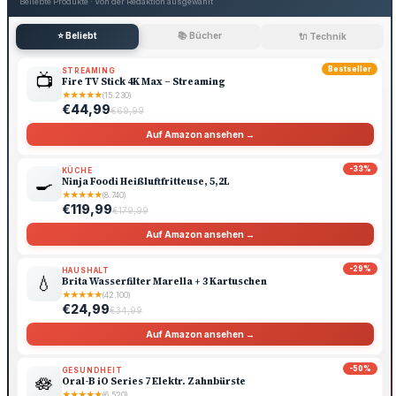
Beliebte Produkte · Von der Redaktion ausgewählt
⭐ Beliebt
📚 Bücher
🔌 Technik
Bestseller
STREAMING
📺
Fire TV Stick 4K Max – Streaming
★
★
★
★
★
(15.230)
€44,99
€69,99
Auf Amazon ansehen →
-33%
KÜCHE
🍳
Ninja Foodi Heißluftfritteuse, 5,2L
★
★
★
★
★
(8.740)
€119,99
€179,99
Auf Amazon ansehen →
-29%
HAUSHALT
💧
Brita Wasserfilter Marella + 3 Kartuschen
★
★
★
★
★
(42.100)
€24,99
€34,99
Auf Amazon ansehen →
-50%
GESUNDHEIT
🪷
Oral-B iO Series 7 Elektr. Zahnbürste
★
★
★
★
★
(6.520)