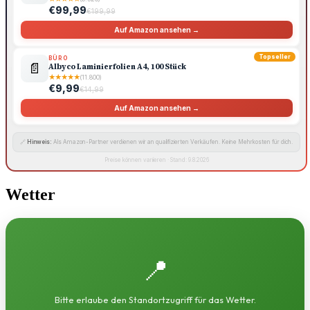
€99,99
€199,99
Auf Amazon ansehen →
Topseller
BÜRO
📄
Albyco Laminierfolien A4, 100 Stück
★
★
★
★
★
(11.800)
€9,99
€14,99
Auf Amazon ansehen →
🔗
Hinweis:
Als Amazon-Partner verdienen wir an qualifizierten Verkäufen. Keine Mehrkosten für dich.
Preise können variieren · Stand: 9.8.2026
Wetter
📍
Bitte erlaube den Standortzugriff für das Wetter.