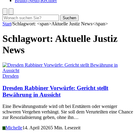
Brutto-Netto-Rechner
Suchen
Suchen
nach:
Start
/
Schlagwort: <span>Aktuelle Justiz News</span>
Schlagwort:
Aktuelle Justiz
News
Dresden
Dresden Rabbiner Vorwürfe: Gericht stellt
Bewährung in Aussicht
Eine Bewährungsstrafe wird oft bei Ersttätern oder weniger
schweren Vergehen verhängt. Sie soll dem Verurteilten eine Chance
zur Resozialisierung geben, ohne ihn…
Michelle
14. April 2026
5 Min. Lesezeit
M