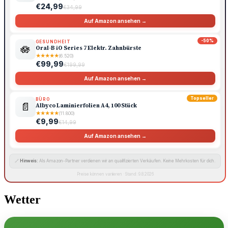
€24,99
€34,99
Auf Amazon ansehen →
-50%
GESUNDHEIT
🪷
Oral-B iO Series 7 Elektr. Zahnbürste
★
★
★
★
★
(6.520)
€99,99
€199,99
Auf Amazon ansehen →
Topseller
BÜRO
📄
Albyco Laminierfolien A4, 100 Stück
★
★
★
★
★
(11.800)
€9,99
€14,99
Auf Amazon ansehen →
🔗
Hinweis:
Als Amazon-Partner verdienen wir an qualifizierten Verkäufen. Keine Mehrkosten für dich.
Preise können variieren · Stand: 9.8.2026
Wetter