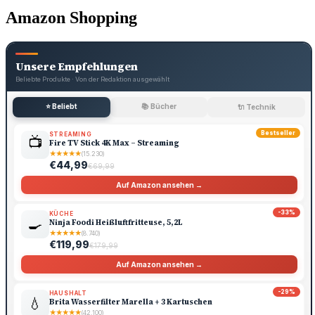
Amazon Shopping
Unsere Empfehlungen
Beliebte Produkte · Von der Redaktion ausgewählt
⭐ Beliebt
📚 Bücher
🔌 Technik
Bestseller
STREAMING
📺
Fire TV Stick 4K Max – Streaming
★
★
★
★
★
(15.230)
€44,99
€69,99
Auf Amazon ansehen →
-33%
KÜCHE
🍳
Ninja Foodi Heißluftfritteuse, 5,2L
★
★
★
★
★
(8.740)
€119,99
€179,99
Auf Amazon ansehen →
-29%
HAUSHALT
💧
Brita Wasserfilter Marella + 3 Kartuschen
★
★
★
★
★
(42.100)