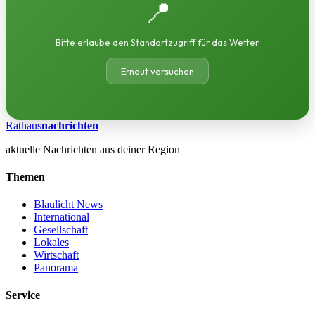
📍
Bitte erlaube den Standortzugriff für das Wetter.
Erneut versuchen
Rathaus
nachrichten
aktuelle Nachrichten aus deiner Region
Themen
Blaulicht News
International
Gesellschaft
Lokales
Wirtschaft
Panorama
Service