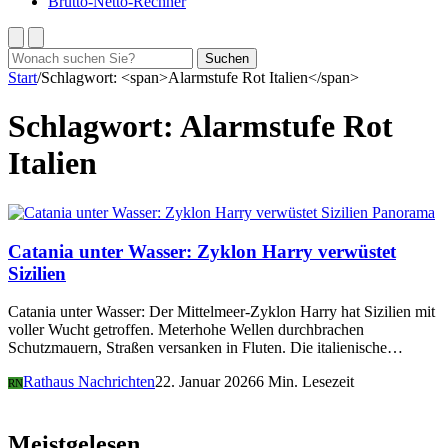
Brutto-Netto-Rechner
Suchen
Suchen
nach:
Start
/
Schlagwort: <span>Alarmstufe Rot Italien</span>
Schlagwort:
Alarmstufe Rot
Italien
Panorama
Catania unter Wasser: Zyklon Harry verwüstet
Sizilien
Catania unter Wasser: Der Mittelmeer-Zyklon Harry hat Sizilien mit
voller Wucht getroffen. Meterhohe Wellen durchbrachen
Schutzmauern, Straßen versanken in Fluten. Die italienische…
Rathaus Nachrichten
22. Januar 2026
6 Min. Lesezeit
RN
Meistgelesen