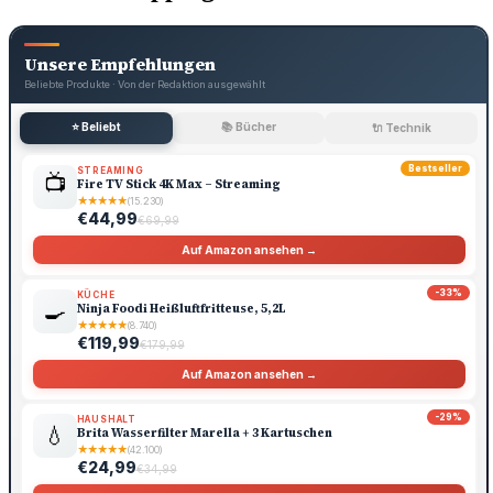
Unsere Empfehlungen
Beliebte Produkte · Von der Redaktion ausgewählt
⭐ Beliebt
📚 Bücher
🔌 Technik
Bestseller
STREAMING
📺
Fire TV Stick 4K Max – Streaming
★
★
★
★
★
(15.230)
€44,99
€69,99
Auf Amazon ansehen →
-33%
KÜCHE
🍳
Ninja Foodi Heißluftfritteuse, 5,2L
★
★
★
★
★
(8.740)
€119,99
€179,99
Auf Amazon ansehen →
-29%
HAUSHALT
💧
Brita Wasserfilter Marella + 3 Kartuschen
★
★
★
★
★
(42.100)
€24,99
€34,99