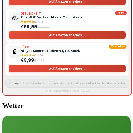
Auf Amazon ansehen →
-50%
GESUNDHEIT
🪷
Oral-B iO Series 7 Elektr. Zahnbürste
★
★
★
★
★
(6.520)
€99,99
€199,99
Auf Amazon ansehen →
Topseller
BÜRO
📄
Albyco Laminierfolien A4, 100 Stück
★
★
★
★
★
(11.800)
€9,99
€14,99
Auf Amazon ansehen →
🔗
Hinweis:
Als Amazon-Partner verdienen wir an qualifizierten Verkäufen. Keine Mehrkosten für dich.
Preise können variieren · Stand: 7.8.2026
Wetter